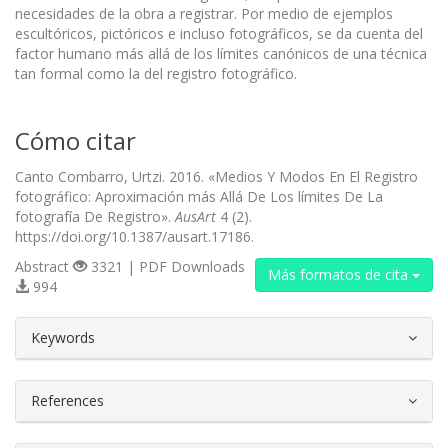
necesidades de la obra a registrar. Por medio de ejemplos
escultóricos, pictóricos e incluso fotográficos, se da cuenta del
factor humano más allá de los límites canónicos de una técnica
tan formal como la del registro fotográfico.
Cómo citar
Canto Combarro, Urtzi. 2016. «Medios Y Modos En El Registro
fotográfico: Aproximación más Allá De Los límites De La
fotografía De Registro».
AusArt
4 (2).
https://doi.org/10.1387/ausart.17186.
Abstract
3321 | PDF Downloads
Más formatos de cita
994
##plugins.themes.bootstrap3.article.d
Keywords
References