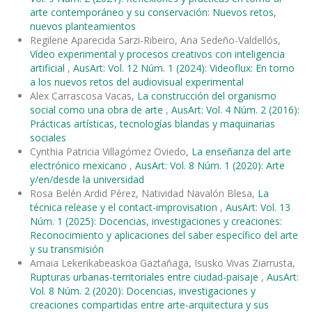
arte contemporáneo y su conservación: Nuevos retos,
nuevos planteamientos
Regilene Aparecida Sarzi-Ribeiro, Ana Sedeño-Valdellós,
Vídeo experimental y procesos creativos con inteligencia
artificial
,
AusArt: Vol. 12 Núm. 1 (2024): Videoflux: En torno
a los nuevos retos del audiovisual experimental
Alex Carrascosa Vacas,
La construcción del organismo
social como una obra de arte
,
AusArt: Vol. 4 Núm. 2 (2016):
Prácticas artísticas, tecnologías blandas y maquinarias
sociales
Cynthia Patricia Villagómez Oviedo,
La enseñanza del arte
electrónico mexicano
,
AusArt: Vol. 8 Núm. 1 (2020): Arte
y/en/desde la universidad
Rosa Belén Ardid Pérez, Natividad Navalón Blesa,
La
técnica release y el contact-improvisation
,
AusArt: Vol. 13
Núm. 1 (2025): Docencias, investigaciones y creaciones:
Reconocimiento y aplicaciones del saber específico del arte
y su transmisión
Amaia Lekerikabeaskoa Gaztañaga, Isusko Vivas Ziarrusta,
Rupturas urbanas-territoriales entre ciudad-paisaje
,
AusArt:
Vol. 8 Núm. 2 (2020): Docencias, investigaciones y
creaciones compartidas entre arte-arquitectura y sus