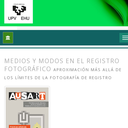
Inicio
Archivos
Vol. 4 Núm. 2 (2016): Prácticas artísticas, t
MEDIOS Y MODOS EN EL REGISTRO
FOTOGRÁFICO
APROXIMACIÓN MÁS ALLÁ DE
LOS LÍMITES DE LA FOTOGRAFÍA DE REGISTRO
##plugins.themes.bootstrap3.article.
##plugins.themes.bootstrap3.article.