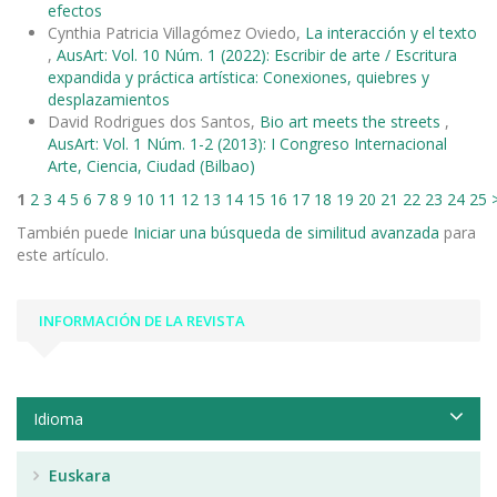
efectos
Cynthia Patricia Villagómez Oviedo,
La interacción y el texto
,
AusArt: Vol. 10 Núm. 1 (2022): Escribir de arte / Escritura
expandida y práctica artística: Conexiones, quiebres y
desplazamientos
David Rodrigues dos Santos,
Bio art meets the streets
,
AusArt: Vol. 1 Núm. 1-2 (2013): I Congreso Internacional
Arte, Ciencia, Ciudad (Bilbao)
1
2
3
4
5
6
7
8
9
10
11
12
13
14
15
16
17
18
19
20
21
22
23
24
25
También puede
Iniciar una búsqueda de similitud avanzada
para
este artículo.
INFORMACIÓN DE LA REVISTA
Idioma
Euskara