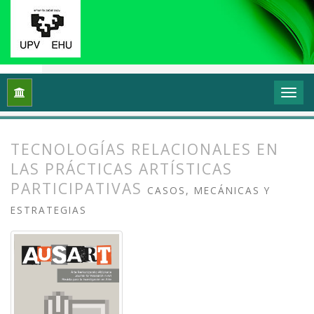
Inicio
Archivos
Vol. 4 Núm. 2 (2016): Prácticas artísticas, t
TECNOLOGÍAS RELACIONALES EN
LAS PRÁCTICAS ARTÍSTICAS
PARTICIPATIVAS
CASOS, MECÁNICAS Y
ESTRATEGIAS
##plugins.themes.bootstrap3.article.
##plugins.themes.bootstrap3.article.