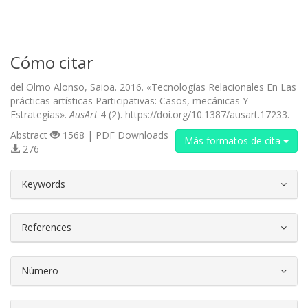
Cómo citar
del Olmo Alonso, Saioa. 2016. «Tecnologías Relacionales En Las
prácticas artísticas Participativas: Casos, mecánicas Y
Estrategias».
AusArt
4 (2). https://doi.org/10.1387/ausart.17233.
Abstract
1568 | PDF Downloads
Más formatos de cita
276
##plugins.themes.bootstrap3.article.d
Keywords
References
Número