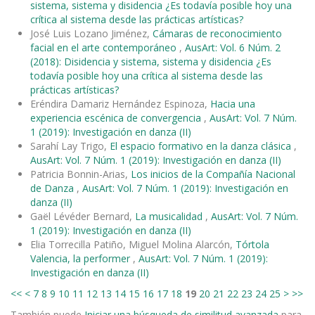
sistema, sistema y disidencia ¿Es todavía posible hoy una
crítica al sistema desde las prácticas artísticas?
José Luis Lozano Jiménez,
Cámaras de reconocimiento
facial en el arte contemporáneo
,
AusArt: Vol. 6 Núm. 2
(2018): Disidencia y sistema, sistema y disidencia ¿Es
todavía posible hoy una crítica al sistema desde las
prácticas artísticas?
Eréndira Damariz Hernández Espinoza,
Hacia una
experiencia escénica de convergencia
,
AusArt: Vol. 7 Núm.
1 (2019): Investigación en danza (II)
Sarahí Lay Trigo,
El espacio formativo en la danza clásica
,
AusArt: Vol. 7 Núm. 1 (2019): Investigación en danza (II)
Patricia Bonnin-Arias,
Los inicios de la Compañía Nacional
de Danza
,
AusArt: Vol. 7 Núm. 1 (2019): Investigación en
danza (II)
Gaël Lévéder Bernard,
La musicalidad
,
AusArt: Vol. 7 Núm.
1 (2019): Investigación en danza (II)
Elia Torrecilla Patiño, Miguel Molina Alarcón,
Tórtola
Valencia, la performer
,
AusArt: Vol. 7 Núm. 1 (2019):
Investigación en danza (II)
<<
<
7
8
9
10
11
12
13
14
15
16
17
18
19
20
21
22
23
24
25
>
>>
También puede
Iniciar una búsqueda de similitud avanzada
para