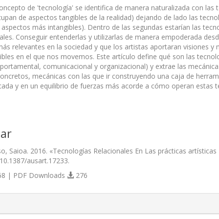
oncepto de 'tecnología' se identifica de manera naturalizada con las t
cupan de aspectos tangibles de la realidad) dejando de lado las tecno
 aspectos más intangibles). Dentro de las segundas estarían las tecn
ales. Conseguir entenderlas y utilizarlas de manera empoderada desde l
más relevantes en la sociedad y que los artistas aportaran visiones 
bles en el que nos movemos. Este artículo define qué son las tecnolog
portamental, comunicacional y organizacional) y extrae las mecánicas
 concretos, mecánicas con las que ir construyendo una caja de herramie
cada y en un equilibrio de fuerzas más acorde a cómo operan estas t
ar
o, Saioa. 2016. «Tecnologías Relacionales En Las prácticas artísticas 
/10.1387/ausart.17233.
8 | PDF Downloads
276
s.themes.bootstrap3.article.details##