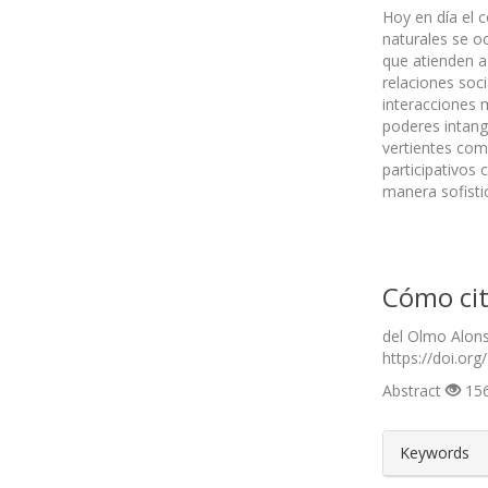
Hoy en día el c
naturales se o
que atienden a
relaciones soci
interacciones 
poderes intangi
vertientes com
participativos
manera sofisti
Cómo cit
del Olmo Alons
https://doi.org
Abstract
156
##plugin
Keywords