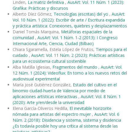
Linden,
La matriz definitiva
,
AusArt: Vol. 11 Núm. 1 (2023):
Grafika: Prácticas y discursos
Alberto Díez Gómez,
Tecnologías (escritas) del yo
,
AusArt:
Vol. 10 Núm. 1 (2022): Escribir de arte / Escritura expandida
y práctica artística: Conexiones, quiebres y desplazamientos
Daniel Tomás Marquina,
Metáforas espaciales de la
comunidad
,
AusArt: Vol. 1 Núm. 1-2 (2013): I Congreso
Internacional Arte, Ciencia, Ciudad (Bilbao)
Chiara Sgaramella, Estela López de Frutos,
Tiempos para el
cuidado
,
AusArt: Vol. 11 Núm. 2 (2023): Prácticas artísticas
para un ecosistema cultural sostenible
Alba Matilla Iglesias,
Fragmentos del mundo
,
AusArt: Vol.
12 Núm. 1 (2024): Videoflux: En torno a los nuevos retos del
audiovisual experimental
María José Gutiérrez González,
Estado del cultivo en el
binomio ciudad-huerta de Valencia por medio de
aplicaciones artísticas interactivas
,
AusArt: Vol. 8 Núm. 1
(2020): Arte y/en/desde la universidad
Elena García-Oliveros Hedilla,
El inevitable horizonte
nómada para artistas del espectro mujer
,
AusArt: Vol. 6
Núm. 2 (2018): Disidencia y sistema, sistema y disidencia
¿Es todavía posible hoy una crítica al sistema desde las
prácticas artísticas?