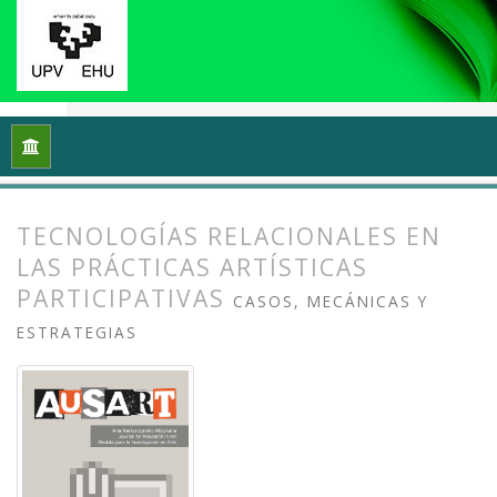
Inicio
Archivos
Vol. 4 Núm. 2 (2016): Prácticas artísticas, t
TECNOLOGÍAS RELACIONALES EN
LAS PRÁCTICAS ARTÍSTICAS
PARTICIPATIVAS
CASOS, MECÁNICAS Y
ESTRATEGIAS
##plugins.themes.bootstrap3.article.
##plugins.themes.bootstrap3.article.