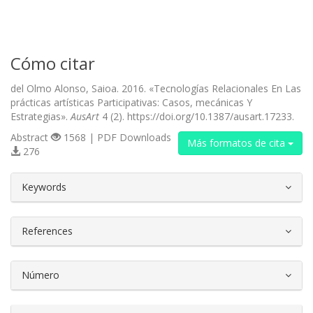
Cómo citar
del Olmo Alonso, Saioa. 2016. «Tecnologías Relacionales En Las
prácticas artísticas Participativas: Casos, mecánicas Y
Estrategias».
AusArt
4 (2). https://doi.org/10.1387/ausart.17233.
Abstract
1568 | PDF Downloads
Más formatos de cita
276
##plugins.themes.bootstrap3.article.d
Keywords
References
Número