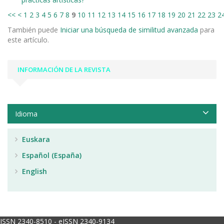
<<
<
1
2
3
4
5
6
7
8
9
10
11
12
13
14
15
16
17
18
19
20
21
22
23
2
También puede
Iniciar una búsqueda de similitud avanzada
para
este artículo.
INFORMACIÓN DE LA REVISTA
Idioma
Euskara
Español (España)
English
ISSN 2340-8510 - eISSN 2340-9134