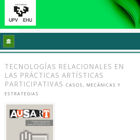
Inicio
Archivos
Vol. 4 Núm. 2 (2016): Prácticas artísticas, t
TECNOLOGÍAS RELACIONALES EN
LAS PRÁCTICAS ARTÍSTICAS
PARTICIPATIVAS
CASOS, MECÁNICAS Y
ESTRATEGIAS
##plugins.themes.bootstrap3.article.
##plugins.themes.bootstrap3.article.