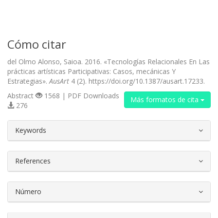
Cómo citar
del Olmo Alonso, Saioa. 2016. «Tecnologías Relacionales En Las
prácticas artísticas Participativas: Casos, mecánicas Y
Estrategias».
AusArt
4 (2). https://doi.org/10.1387/ausart.17233.
Abstract
1568 | PDF Downloads
Más formatos de cita
276
##plugins.themes.bootstrap3.article.d
Keywords
References
Número