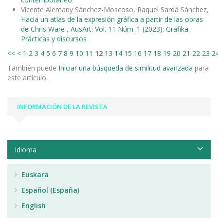
Vicente Alemany Sánchez-Moscoso, Raquel Sardá Sánchez,
Hacia un atlas de la expresión gráfica a partir de las obras
de Chris Ware
,
AusArt: Vol. 11 Núm. 1 (2023): Grafika:
Prácticas y discursos
<<
<
1
2
3
4
5
6
7
8
9
10
11
12
13
14
15
16
17
18
19
20
21
22
23
2
También puede
Iniciar una búsqueda de similitud avanzada
para
este artículo.
INFORMACIÓN DE LA REVISTA
Idioma
Euskara
Español (España)
English