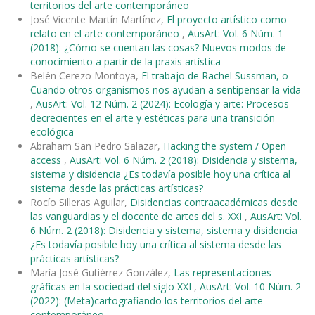
territorios del arte contemporáneo
José Vicente Martín Martínez,
El proyecto artístico como
relato en el arte contemporáneo
,
AusArt: Vol. 6 Núm. 1
(2018): ¿Cómo se cuentan las cosas? Nuevos modos de
conocimiento a partir de la praxis artística
Belén Cerezo Montoya,
El trabajo de Rachel Sussman, o
Cuando otros organismos nos ayudan a sentipensar la vida
,
AusArt: Vol. 12 Núm. 2 (2024): Ecología y arte: Procesos
decrecientes en el arte y estéticas para una transición
ecológica
Abraham San Pedro Salazar,
Hacking the system / Open
access
,
AusArt: Vol. 6 Núm. 2 (2018): Disidencia y sistema,
sistema y disidencia ¿Es todavía posible hoy una crítica al
sistema desde las prácticas artísticas?
Rocío Silleras Aguilar,
Disidencias contraacadémicas desde
las vanguardias y el docente de artes del s. XXI
,
AusArt: Vol.
6 Núm. 2 (2018): Disidencia y sistema, sistema y disidencia
¿Es todavía posible hoy una crítica al sistema desde las
prácticas artísticas?
María José Gutiérrez González,
Las representaciones
gráficas en la sociedad del siglo XXI
,
AusArt: Vol. 10 Núm. 2
(2022): (Meta)cartografiando los territorios del arte
contemporáneo