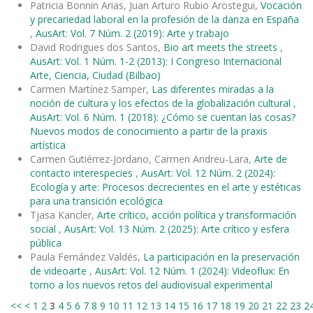
Patricia Bonnin Arias, Juan Arturo Rubio Arostegui,
Vocación
y precariedad laboral en la profesión de la danza en España
,
AusArt: Vol. 7 Núm. 2 (2019): Arte y trabajo
David Rodrigues dos Santos,
Bio art meets the streets
,
AusArt: Vol. 1 Núm. 1-2 (2013): I Congreso Internacional
Arte, Ciencia, Ciudad (Bilbao)
Carmen Martínez Samper,
Las diferentes miradas a la
noción de cultura y los efectos de la globalización cultural
,
AusArt: Vol. 6 Núm. 1 (2018): ¿Cómo se cuentan las cosas?
Nuevos modos de conocimiento a partir de la praxis
artística
Carmen Gutiérrez-Jordano, Carmen Andreu-Lara,
Arte de
contacto interespecies
,
AusArt: Vol. 12 Núm. 2 (2024):
Ecología y arte: Procesos decrecientes en el arte y estéticas
para una transición ecológica
Tjasa Kancler,
Arte crítico, acción política y transformación
social
,
AusArt: Vol. 13 Núm. 2 (2025): Arte crítico y esfera
pública
Paula Fernández Valdés,
La participación en la preservación
de videoarte
,
AusArt: Vol. 12 Núm. 1 (2024): Videoflux: En
torno a los nuevos retos del audiovisual experimental
<<
<
1
2
3
4
5
6
7
8
9
10
11
12
13
14
15
16
17
18
19
20
21
22
23
2