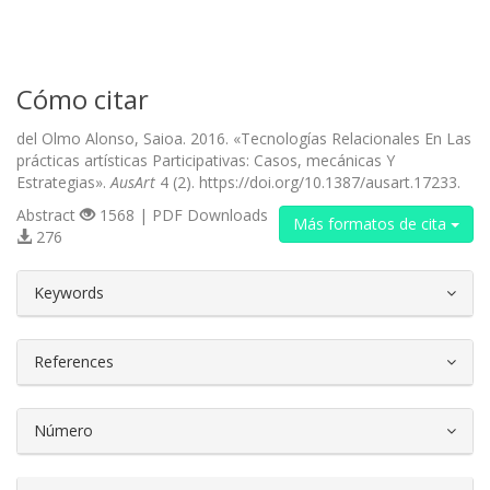
Cómo citar
del Olmo Alonso, Saioa. 2016. «Tecnologías Relacionales En Las
prácticas artísticas Participativas: Casos, mecánicas Y
Estrategias».
AusArt
4 (2). https://doi.org/10.1387/ausart.17233.
Abstract
1568 | PDF Downloads
Más formatos de cita
276
##plugins.themes.bootstrap3.article.d
Keywords
References
Número