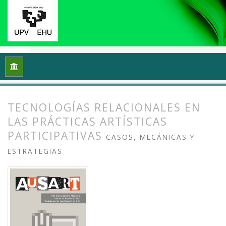
Inicio
Archivos
Vol. 4 Núm. 2 (2016): Prácticas artísticas, t
TECNOLOGÍAS RELACIONALES EN
LAS PRÁCTICAS ARTÍSTICAS
PARTICIPATIVAS
CASOS, MECÁNICAS Y
ESTRATEGIAS
##plugins.themes.bootstrap3.article.
##plugins.themes.bootstrap3.article.