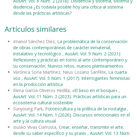
AusArt: Vol. 6 Núm. 2 (2018): Disidencia y sistema, sistema y
disidencia ¿Es todavía posible hoy una crítica al sistema
desde las prácticas artísticas?
Artículos similares
Imanol Sánchez Díez,
La problemática de la conservación
de obras contemporáneas de carácter inmaterial,
instalativo y tecnológico
,
AusArt: Vol. 9 Núm. 2 (2021):
Reflexiones y prácticas en torno al arte contemporáneo y
su conservación: Nuevos retos, nuevos planteamientos
Verónica Soria Martínez, Neus Lozano Sanfèlix,
La cuarta
voz
,
AusArt: Vol. 5 Núm. 1 (2017): Interrogantes feministas
en la producción artística
Elena García-Oliveros Hedilla,
«El beso en el bosque»
,
AusArt: Vol. 11 Núm. 2 (2023): Prácticas artísticas para un
ecosistema cultural sostenible
Sunyoung Park,
Fotoescultura y la política de la nostalgia
,
AusArt: Vol. 14 Núm. 1 (2026): Discursos emocionales en el
arte y la cultura visual
Isusko Vivas Ciarrusta,
Crear, enseñar, transmitir el arte;
desde su saber específico y su praxis
,
AusArt: Vol. 13 Núm.