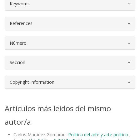
##plugins.themes.bootstrap3.article.d
Keywords
References
Número
Sección
Copyright Information
Artículos más leídos del mismo
autor/a
Carlos Martínez Gorriarán,
Política del arte y arte político
,