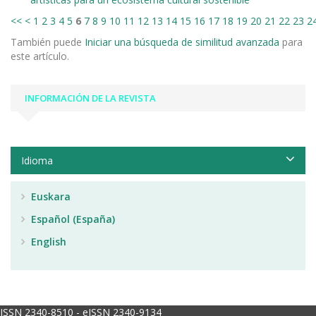
<<
<
1
2
3
4
5
6
7
8
9
10
11
12
13
14
15
16
17
18
19
20
21
22
23
2
También puede
Iniciar una búsqueda de similitud avanzada
para
este artículo.
INFORMACIÓN DE LA REVISTA
Idioma
Euskara
Español (España)
English
ISSN 2340-8510 - eISSN 2340-9134