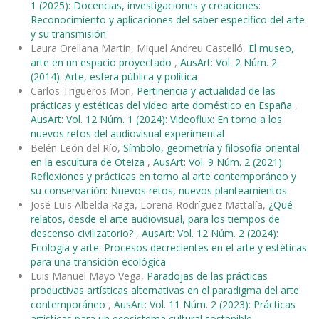
1 (2025): Docencias, investigaciones y creaciones:
Reconocimiento y aplicaciones del saber específico del arte
y su transmisión
Laura Orellana Martín, Miquel Andreu Castelló,
El museo,
arte en un espacio proyectado
,
AusArt: Vol. 2 Núm. 2
(2014): Arte, esfera pública y política
Carlos Trigueros Mori,
Pertinencia y actualidad de las
prácticas y estéticas del vídeo arte doméstico en España
,
AusArt: Vol. 12 Núm. 1 (2024): Videoflux: En torno a los
nuevos retos del audiovisual experimental
Belén León del Río,
Símbolo, geometría y filosofía oriental
en la escultura de Oteiza
,
AusArt: Vol. 9 Núm. 2 (2021):
Reflexiones y prácticas en torno al arte contemporáneo y
su conservación: Nuevos retos, nuevos planteamientos
José Luis Albelda Raga, Lorena Rodríguez Mattalía,
¿Qué
relatos, desde el arte audiovisual, para los tiempos de
descenso civilizatorio?
,
AusArt: Vol. 12 Núm. 2 (2024):
Ecología y arte: Procesos decrecientes en el arte y estéticas
para una transición ecológica
Luis Manuel Mayo Vega,
Paradojas de las prácticas
productivas artísticas alternativas en el paradigma del arte
contemporáneo
,
AusArt: Vol. 11 Núm. 2 (2023): Prácticas
artísticas para un ecosistema cultural sostenible