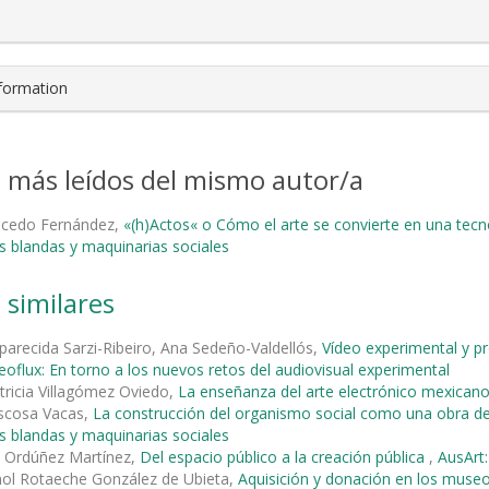
nformation
s más leídos del mismo autor/a
alcedo Fernández,
«(h)Actos« o Cómo el arte se convierte en una tec
s blandas y maquinarias sociales
 similares
parecida Sarzi-Ribeiro, Ana Sedeño-Valdellós,
Vídeo experimental y pro
deoflux: En torno a los nuevos retos del audiovisual experimental
tricia Villagómez Oviedo,
La enseñanza del arte electrónico mexican
ascosa Vacas,
La construcción del organismo social como una obra d
s blandas y maquinarias sociales
o Ordúñez Martínez,
Del espacio público a la creación pública
,
AusArt:
nol Rotaeche González de Ubieta,
Aquisición y donación en los mus