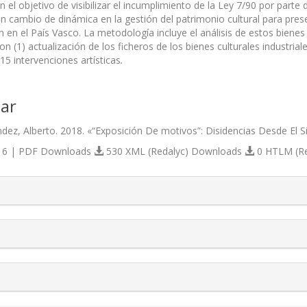
on el objetivo de visibilizar el incumplimiento de la Ley 7/90 por parte
n cambio de dinámica en la gestión del patrimonio cultural para prese
ón en el País Vasco. La metodología incluye el análisis de estos bienes 
n (1) actualización de los ficheros de los bienes culturales industriale
 15 intervenciones artísticas
.
ar
dez, Alberto. 2018. «“Exposición De motivos”: Disidencias Desde El 
6 | PDF Downloads
530 XML (Redalyc) Downloads
0 HTLM (R
s.themes.bootstrap3.article.details##