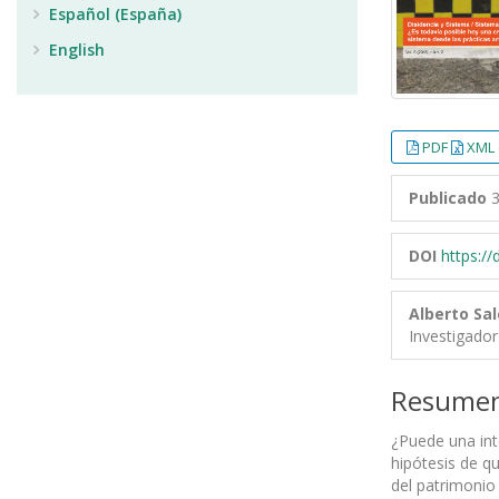
Español (España)
English
PDF
XML 
Publicado
3
DOI
https:/
Alberto Sa
Investigador
Resume
¿Puede una inte
hipótesis de qu
del patrimonio 