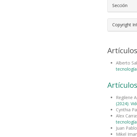
Sección
Copyright I
Artículo
Alberto S
tecnología
Artículos
Regilene A
(2024): Vi
Cynthia Pa
Alex Carr
tecnología
Juan Pabl
Mikel Ima