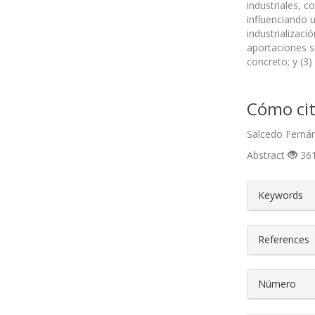
industriales, c
influenciando u
industrializaci
aportaciones so
concreto; y (3)
Cómo cit
Salcedo Fernán
Abstract
361
##plugin
Keywords
References
Número