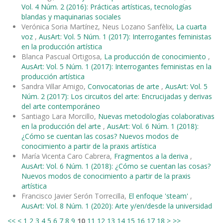
Vol. 4 Núm. 2 (2016): Prácticas artísticas, tecnologías
blandas y maquinarias sociales
Verónica Soria Martínez, Neus Lozano Sanfèlix,
La cuarta
voz
,
AusArt: Vol. 5 Núm. 1 (2017): Interrogantes feministas
en la producción artística
Blanca Pascual Ortigosa,
La producción de conocimiento
,
AusArt: Vol. 5 Núm. 1 (2017): Interrogantes feministas en la
producción artística
Sandra Villar Amigo,
Convocatorias de arte
,
AusArt: Vol. 5
Núm. 2 (2017): Los circuitos del arte: Encrucijadas y derivas
del arte contemporáneo
Santiago Lara Morcillo,
Nuevas metodologías colaborativas
en la producción del arte
,
AusArt: Vol. 6 Núm. 1 (2018):
¿Cómo se cuentan las cosas? Nuevos modos de
conocimiento a partir de la praxis artística
María Vicenta Caro Cabrera,
Fragmentos a la deriva
,
AusArt: Vol. 6 Núm. 1 (2018): ¿Cómo se cuentan las cosas?
Nuevos modos de conocimiento a partir de la praxis
artística
Francisco Javier Serón Torrecilla,
El enfoque 'steam'
,
AusArt: Vol. 8 Núm. 1 (2020): Arte y/en/desde la universidad
<<
<
1
2
3
4
5
6
7
8
9
10
11
12
13
14
15
16
17
18
>
>>