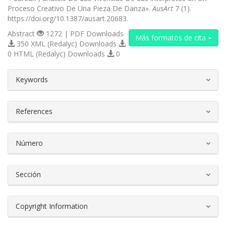
Proceso Creativo De Una Pieza De Danza».
AusArt
7 (1).
https://doi.org/10.1387/ausart.20683.
Abstract
1272 | PDF Downloads
Más formatos de cita
350 XML (Redalyc) Downloads
0 HTML (Redalyc) Downloads
0
##plugins.themes.bootstrap3.article.d
Keywords
References
Número
Sección
Copyright Information