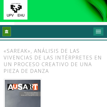
Inicio
Archivos
Vol. 7 Núm. 1 (2019): Investigación en danza (
«SAREAK», ANÁLISIS DE LAS
VIVENCIAS DE LAS INTÉRPRETES EN
UN PROCESO CREATIVO DE UNA
PIEZA DE DANZA
##plugins.themes.bootstrap3.article.
##plugins.themes.bootstrap3.article.