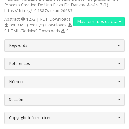
Proceso Creativo De Una Pieza De Danza».
AusArt
7 (1).
https://doi.org/10.1387/ausart.20683.
Abstract
1272 | PDF Downloads
Más formatos de cita
350 XML (Redalyc) Downloads
0 HTML (Redalyc) Downloads
0
##plugins.themes.bootstrap3.article.d
Keywords
References
Número
Sección
Copyright Information