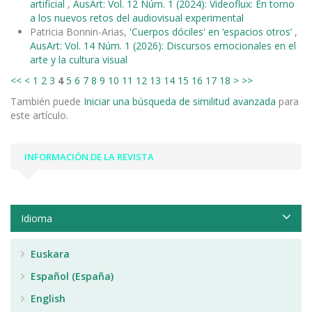
artificial
,
AusArt: Vol. 12 Núm. 1 (2024): Videoflux: En torno
a los nuevos retos del audiovisual experimental
Patricia Bonnin-Arias,
'Cuerpos dóciles' en ‘espacios otros’
,
AusArt: Vol. 14 Núm. 1 (2026): Discursos emocionales en el
arte y la cultura visual
<<
<
1
2
3
4
5
6
7
8
9
10
11
12
13
14
15
16
17
18
>
>>
También puede
Iniciar una búsqueda de similitud avanzada
para
este artículo.
INFORMACIÓN DE LA REVISTA
Idioma
Euskara
Español (España)
English