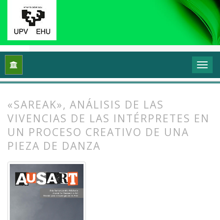
Inicio
Archivos
Vol. 7 Núm. 1 (2019): Investigación en danza (
«SAREAK», ANÁLISIS DE LAS
VIVENCIAS DE LAS INTÉRPRETES EN
UN PROCESO CREATIVO DE UNA
PIEZA DE DANZA
##plugins.themes.bootstrap3.article.
##plugins.themes.bootstrap3.article.