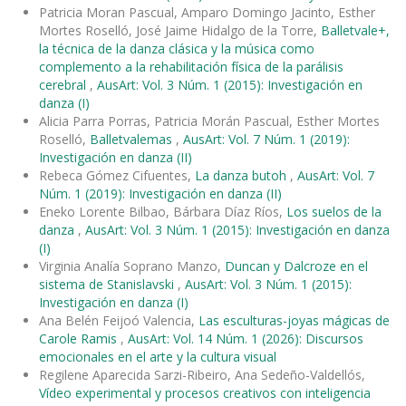
Patricia Moran Pascual, Amparo Domingo Jacinto, Esther
Mortes Roselló, José Jaime Hidalgo de la Torre,
Balletvale+,
la técnica de la danza clásica y la música como
complemento a la rehabilitación física de la parálisis
cerebral
,
AusArt: Vol. 3 Núm. 1 (2015): Investigación en
danza (I)
Alicia Parra Porras, Patricia Morán Pascual, Esther Mortes
Roselló,
Balletvalemas
,
AusArt: Vol. 7 Núm. 1 (2019):
Investigación en danza (II)
Rebeca Gómez Cifuentes,
La danza butoh
,
AusArt: Vol. 7
Núm. 1 (2019): Investigación en danza (II)
Eneko Lorente Bilbao, Bárbara Díaz Ríos,
Los suelos de la
danza
,
AusArt: Vol. 3 Núm. 1 (2015): Investigación en danza
(I)
Virginia Analía Soprano Manzo,
Duncan y Dalcroze en el
sistema de Stanislavski
,
AusArt: Vol. 3 Núm. 1 (2015):
Investigación en danza (I)
Ana Belén Feijoó Valencia,
Las esculturas-joyas mágicas de
Carole Ramis
,
AusArt: Vol. 14 Núm. 1 (2026): Discursos
emocionales en el arte y la cultura visual
Regilene Aparecida Sarzi-Ribeiro, Ana Sedeño-Valdellós,
Vídeo experimental y procesos creativos con inteligencia