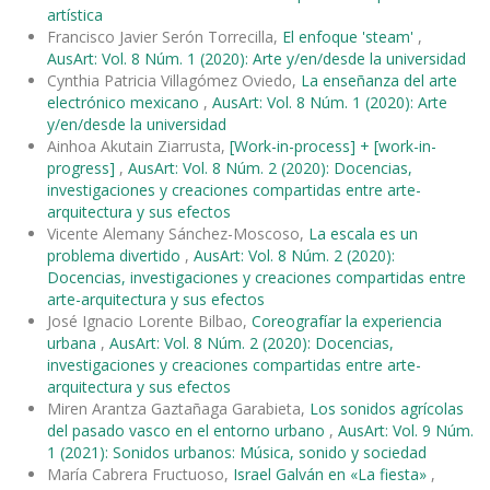
artística
Francisco Javier Serón Torrecilla,
El enfoque 'steam'
,
AusArt: Vol. 8 Núm. 1 (2020): Arte y/en/desde la universidad
Cynthia Patricia Villagómez Oviedo,
La enseñanza del arte
electrónico mexicano
,
AusArt: Vol. 8 Núm. 1 (2020): Arte
y/en/desde la universidad
Ainhoa Akutain Ziarrusta,
[Work-in-process] + [work-in-
progress]
,
AusArt: Vol. 8 Núm. 2 (2020): Docencias,
investigaciones y creaciones compartidas entre arte-
arquitectura y sus efectos
Vicente Alemany Sánchez-Moscoso,
La escala es un
problema divertido
,
AusArt: Vol. 8 Núm. 2 (2020):
Docencias, investigaciones y creaciones compartidas entre
arte-arquitectura y sus efectos
José Ignacio Lorente Bilbao,
Coreografíar la experiencia
urbana
,
AusArt: Vol. 8 Núm. 2 (2020): Docencias,
investigaciones y creaciones compartidas entre arte-
arquitectura y sus efectos
Miren Arantza Gaztañaga Garabieta,
Los sonidos agrícolas
del pasado vasco en el entorno urbano
,
AusArt: Vol. 9 Núm.
1 (2021): Sonidos urbanos: Música, sonido y sociedad
María Cabrera Fructuoso,
Israel Galván en «La fiesta»
,