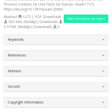
Proceso Creativo De Una Pieza De Danza».
AusArt
7 (1).
https://doi.org/10.1387/ausart.20683.
Abstract
1272 | PDF Downloads
Más formatos de cita
350 XML (Redalyc) Downloads
0 HTML (Redalyc) Downloads
0
##plugins.themes.bootstrap3.article.d
Keywords
References
Número
Sección
Copyright Information