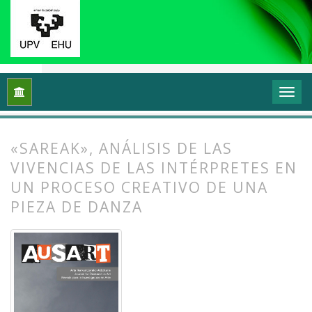
Inicio
Archivos
Vol. 7 Núm. 1 (2019): Investigación en danza (
«SAREAK», ANÁLISIS DE LAS
VIVENCIAS DE LAS INTÉRPRETES EN
UN PROCESO CREATIVO DE UNA
PIEZA DE DANZA
##plugins.themes.bootstrap3.article.
##plugins.themes.bootstrap3.article.