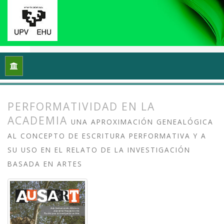
Inicio
Archivos
Vol. 8 Núm. 1 (2020): Arte y/en/desde la univ
PERFORMATIVIDAD EN LA
ACADEMIA
UNA APROXIMACIÓN GENEALÓGICA
AL CONCEPTO DE ESCRITURA PERFORMATIVA Y A
SU USO EN EL RELATO DE LA INVESTIGACIÓN
BASADA EN ARTES
##plugins.themes.bootstrap3.article.
##plugins.themes.bootstrap3.article.