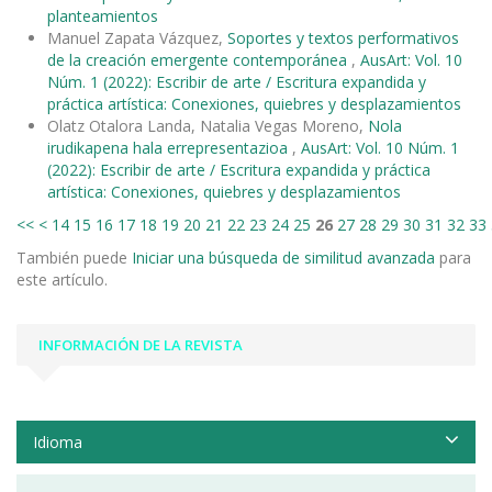
planteamientos
Manuel Zapata Vázquez,
Soportes y textos performativos
de la creación emergente contemporánea
,
AusArt: Vol. 10
Núm. 1 (2022): Escribir de arte / Escritura expandida y
práctica artística: Conexiones, quiebres y desplazamientos
Olatz Otalora Landa, Natalia Vegas Moreno,
Nola
irudikapena hala errepresentazioa
,
AusArt: Vol. 10 Núm. 1
(2022): Escribir de arte / Escritura expandida y práctica
artística: Conexiones, quiebres y desplazamientos
<<
<
14
15
16
17
18
19
20
21
22
23
24
25
26
27
28
29
30
31
32
33
También puede
Iniciar una búsqueda de similitud avanzada
para
este artículo.
INFORMACIÓN DE LA REVISTA
Idioma