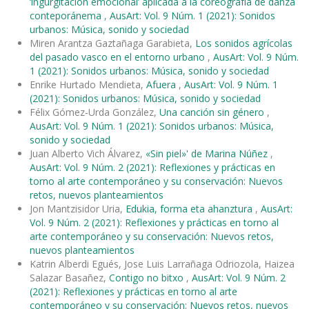
‘ingurgitación emocional’ aplicada a la coreografía de danza
conteporánema
,
AusArt: Vol. 9 Núm. 1 (2021): Sonidos
urbanos: Música, sonido y sociedad
Miren Arantza Gaztañaga Garabieta,
Los sonidos agrícolas
del pasado vasco en el entorno urbano
,
AusArt: Vol. 9 Núm.
1 (2021): Sonidos urbanos: Música, sonido y sociedad
Enrike Hurtado Mendieta,
Afuera
,
AusArt: Vol. 9 Núm. 1
(2021): Sonidos urbanos: Música, sonido y sociedad
Félix Gómez-Urda González,
Una canción sin género
,
AusArt: Vol. 9 Núm. 1 (2021): Sonidos urbanos: Música,
sonido y sociedad
Juan Alberto Vich Álvarez,
«Sin piel»' de Marina Núñez
,
AusArt: Vol. 9 Núm. 2 (2021): Reflexiones y prácticas en
torno al arte contemporáneo y su conservación: Nuevos
retos, nuevos planteamientos
Jon Mantzisidor Uria,
Edukia, forma eta ahanztura
,
AusArt:
Vol. 9 Núm. 2 (2021): Reflexiones y prácticas en torno al
arte contemporáneo y su conservación: Nuevos retos,
nuevos planteamientos
Katrin Alberdi Egués, Jose Luis Larrañaga Odriozola, Haizea
Salazar Basañez,
Contigo no bitxo
,
AusArt: Vol. 9 Núm. 2
(2021): Reflexiones y prácticas en torno al arte
contemporáneo y su conservación: Nuevos retos, nuevos