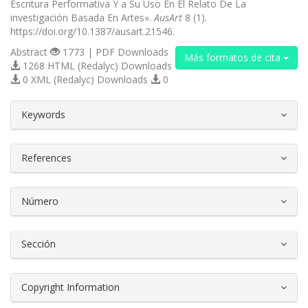
Escritura Performativa Y a Su Uso En El Relato De La
investigación Basada En Artes».
AusArt
8 (1).
https://doi.org/10.1387/ausart.21546.
Abstract
1773 | PDF Downloads
Más formatos de cita
1268 HTML (Redalyc) Downloads
0 XML (Redalyc) Downloads
0
##plugins.themes.bootstrap3.article.d
Keywords
References
Número
Sección
Copyright Information