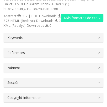
Ballet ITMOi De Akram Khan».
AusArt
9 (1).
https://doi.org/10.1387/ausart.22661.
Abstract
902 | PDF Downloads
Más formatos de cita
375 HTML (Redalyc) Downloads
0
XML (Redalyc) Downloads
0
##plugins.themes.bootstrap3.article.d
Keywords
References
Número
Sección
Copyright Information