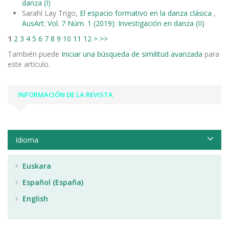
danza (I)
Sarahí Lay Trigo,
El espacio formativo en la danza clásica
,
AusArt: Vol. 7 Núm. 1 (2019): Investigación en danza (II)
1
2
3
4
5
6
7
8
9
10
11
12
>
>>
También puede
Iniciar una búsqueda de similitud avanzada
para
este artículo.
INFORMACIÓN DE LA REVISTA
Idioma
Euskara
Español (España)
English