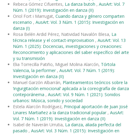
Rebeca Gómez Cifuentes,
La danza butoh
,
AusArt: Vol. 7
Núm. 1 (2019): Investigación en danza (II)
Oriol Fort i Marrugat,
Cuando danza y género comparten
escenario
,
AusArt: Vol. 3 Núm. 1 (2015): Investigación en
danza (I)
Rosa Belén Ardid Pérez, Natividad Navalón Blesa,
La
técnica release y el contact-improvisation
,
AusArt: Vol. 13
Núm. 1 (2025): Docencias, investigaciones y creaciones:
Reconocimiento y aplicaciones del saber específico del arte
y su transmisión
Elia Torrecilla Patiño, Miguel Molina Alarcón,
Tórtola
Valencia, la performer
,
AusArt: Vol. 7 Núm. 1 (2019):
Investigación en danza (II)
Manuel Garzón Albarrán,
Planteamientos teóricos sobre la
‘ingurgitación emocional’ aplicada a la coreografía de danza
conteporánema
,
AusArt: Vol. 9 Núm. 1 (2021): Sonidos
urbanos: Música, sonido y sociedad
Estela Alarcón Rodríguez,
Principal aportación de Juan José
Linares Martiañez a la danza tradicional popular
,
AusArt:
Vol. 7 Núm. 1 (2019): Investigación en danza (II)
Isabel de Naverán Urrutia,
La danza, aliada perfecta del
pasado
,
AusArt: Vol. 3 Núm. 1 (2015): Investigación en