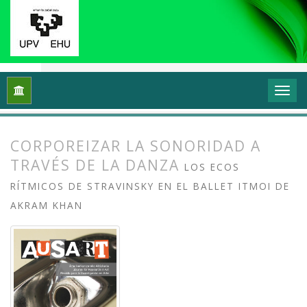
Inicio
Archivos
Vol. 9 Núm. 1 (2021): Sonidos urbanos: Músi
CORPOREIZAR LA SONORIDAD A
TRAVÉS DE LA DANZA
LOS ECOS
RÍTMICOS DE STRAVINSKY EN EL BALLET ITMOI DE
AKRAM KHAN
##plugins.themes.bootstrap3.article.
##plugins.themes.bootstrap3.article.