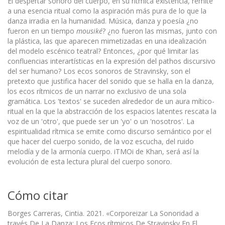
El despertar sonoro del cuerpo, en su rítmica existencia, remite
a una esencia ritual como la aspiración más pura de lo que la
danza irradia en la humanidad. Música, danza y poesía ¿no
fueron en un tiempo
mousiké
? ¿no fueron las mismas, junto con
la plástica, las que aparecen mimetizadas en una idealización
del modelo escénico teatral? Entonces, ¿por qué limitar las
confluencias interartísticas en la expresión del pathos discursivo
del ser humano? Los ecos sonoros de Stravinsky, son el
pretexto que justifica hacer del sonido que se halla en la danza,
los ecos rítmicos de un narrar no exclusivo de una sola
gramática. Los 'textos' se suceden alrededor de un aura mítico-
ritual en la que la abstracción de los espacios latentes rescata la
voz de un 'otro', que puede ser un 'yo' o un 'nosotros'. La
espiritualidad rítmica se emite como discurso semántico por el
que hacer del cuerpo sonido, de la voz escucha, del ruido
melodía y de la armonía cuerpo. iTMOi de Khan, será así la
evolución de esta lectura plural del cuerpo sonoro.
Cómo citar
Borges Carreras, Cintia. 2021. «Corporeizar La Sonoridad a
través De La Danza: Los Ecos rítmicos De Stravinsky En El