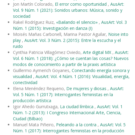
Jon Martín Colorado,
El error como oportunidad
,
AusArt:
Vol. 9 Núm. 1 (2021): Sonidos urbanos: Música, sonido y
sociedad
Rakel Rodríguez Ruiz,
«Bailando el silencio»
,
AusArt: Vol. 3
Núm. 1 (2015): Investigación en danza (I)
Moisés Mañas Carbonell, Marina Pastor Aguilar,
Noise into
play
,
AusArt: Vol. 3 Núm. 2 (2015): Entre la escucha y el
ruido
Cynthia Patricia Villagómez Oviedo,
Arte digital MX
,
AusArt:
Vol. 6 Núm. 1 (2018): ¿Cómo se cuentan las cosas? Nuevos
modos de conocimiento a partir de la praxis artística
Guillermo Aymerich Goyanes,
Conectando energía sonora y
visualidad
,
AusArt: Vol. 4 Núm. 1 (2016): Visualidad, energía,
conectividad
Elena Menéndez Requeno,
De mujeres y diosas
,
AusArt:
Vol. 5 Núm. 1 (2017): Interrogantes feministas en la
producción artística
Igor Ahedo Gurrutxaga,
La ciudad límbica
,
AusArt: Vol. 1
Núm. 1-2 (2013): I Congreso Internacional Arte, Ciencia,
Ciudad (Bilbao)
Manuel Mata Piñeiro,
Peleando a la contra
,
AusArt: Vol. 5
Núm. 1 (2017): Interrogantes feministas en la producción