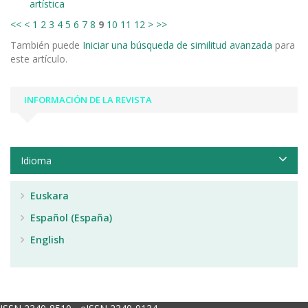
artística
<<
<
1
2
3
4
5
6
7
8
9
10
11
12
>
>>
También puede
Iniciar una búsqueda de similitud avanzada
para
este artículo.
INFORMACIÓN DE LA REVISTA
Idioma
Euskara
Español (España)
English