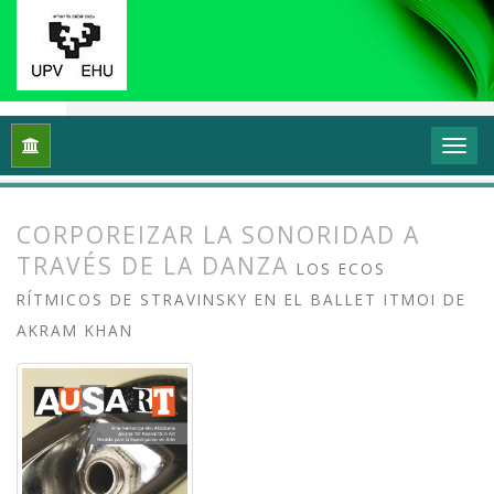
Inicio
Archivos
Vol. 9 Núm. 1 (2021): Sonidos urbanos: Músi
CORPOREIZAR LA SONORIDAD A
TRAVÉS DE LA DANZA
LOS ECOS
RÍTMICOS DE STRAVINSKY EN EL BALLET ITMOI DE
AKRAM KHAN
##plugins.themes.bootstrap3.article.
##plugins.themes.bootstrap3.article.