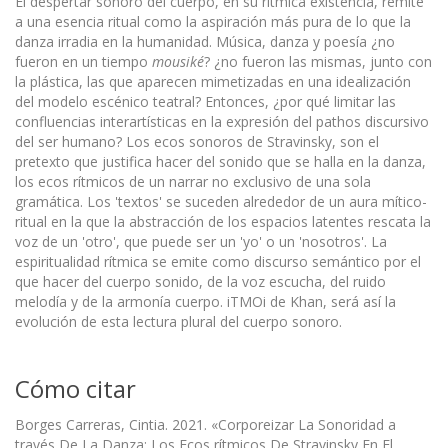
El despertar sonoro del cuerpo, en su rítmica existencia, remite
a una esencia ritual como la aspiración más pura de lo que la
danza irradia en la humanidad. Música, danza y poesía ¿no
fueron en un tiempo
mousiké
? ¿no fueron las mismas, junto con
la plástica, las que aparecen mimetizadas en una idealización
del modelo escénico teatral? Entonces, ¿por qué limitar las
confluencias interartísticas en la expresión del pathos discursivo
del ser humano? Los ecos sonoros de Stravinsky, son el
pretexto que justifica hacer del sonido que se halla en la danza,
los ecos rítmicos de un narrar no exclusivo de una sola
gramática. Los 'textos' se suceden alrededor de un aura mítico-
ritual en la que la abstracción de los espacios latentes rescata la
voz de un 'otro', que puede ser un 'yo' o un 'nosotros'. La
espiritualidad rítmica se emite como discurso semántico por el
que hacer del cuerpo sonido, de la voz escucha, del ruido
melodía y de la armonía cuerpo. iTMOi de Khan, será así la
evolución de esta lectura plural del cuerpo sonoro.
Cómo citar
Borges Carreras, Cintia. 2021. «Corporeizar La Sonoridad a
través De La Danza: Los Ecos rítmicos De Stravinsky En El