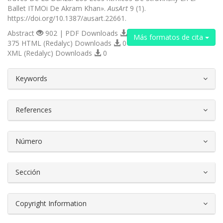
Ballet ITMOi De Akram Khan».
AusArt
9 (1).
https://doi.org/10.1387/ausart.22661.
Abstract
902 | PDF Downloads
Más formatos de cita
375 HTML (Redalyc) Downloads
0
XML (Redalyc) Downloads
0
##plugins.themes.bootstrap3.article.d
Keywords
References
Número
Sección
Copyright Information