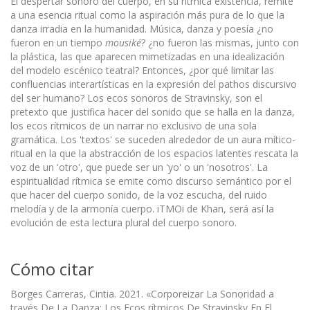
El despertar sonoro del cuerpo, en su rítmica existencia, remite
a una esencia ritual como la aspiración más pura de lo que la
danza irradia en la humanidad. Música, danza y poesía ¿no
fueron en un tiempo
mousiké
? ¿no fueron las mismas, junto con
la plástica, las que aparecen mimetizadas en una idealización
del modelo escénico teatral? Entonces, ¿por qué limitar las
confluencias interartísticas en la expresión del pathos discursivo
del ser humano? Los ecos sonoros de Stravinsky, son el
pretexto que justifica hacer del sonido que se halla en la danza,
los ecos rítmicos de un narrar no exclusivo de una sola
gramática. Los 'textos' se suceden alrededor de un aura mítico-
ritual en la que la abstracción de los espacios latentes rescata la
voz de un 'otro', que puede ser un 'yo' o un 'nosotros'. La
espiritualidad rítmica se emite como discurso semántico por el
que hacer del cuerpo sonido, de la voz escucha, del ruido
melodía y de la armonía cuerpo. iTMOi de Khan, será así la
evolución de esta lectura plural del cuerpo sonoro.
Cómo citar
Borges Carreras, Cintia. 2021. «Corporeizar La Sonoridad a
través De La Danza: Los Ecos rítmicos De Stravinsky En El