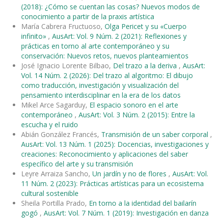
(2018): ¿Cómo se cuentan las cosas? Nuevos modos de
conocimiento a partir de la praxis artística
María Cabrera Fructuoso,
Olga Pericet y su «Cuerpo
infinito»
,
AusArt: Vol. 9 Núm. 2 (2021): Reflexiones y
prácticas en torno al arte contemporáneo y su
conservación: Nuevos retos, nuevos planteamientos
José Ignacio Lorente Bilbao,
Del trazo a la deriva
,
AusArt:
Vol. 14 Núm. 2 (2026): Del trazo al algoritmo: El dibujo
como traducción, investigación y visualización del
pensamiento interdisciplinar en la era de los datos
Mikel Arce Sagarduy,
El espacio sonoro en el arte
contemporáneo
,
AusArt: Vol. 3 Núm. 2 (2015): Entre la
escucha y el ruido
Abián González Francés,
Transmisión de un saber corporal
,
AusArt: Vol. 13 Núm. 1 (2025): Docencias, investigaciones y
creaciones: Reconocimiento y aplicaciones del saber
específico del arte y su transmisión
Leyre Arraiza Sancho,
Un jardín y no de flores
,
AusArt: Vol.
11 Núm. 2 (2023): Prácticas artísticas para un ecosistema
cultural sostenible
Sheila Portilla Prado,
En torno a la identidad del bailarín
gogó
,
AusArt: Vol. 7 Núm. 1 (2019): Investigación en danza