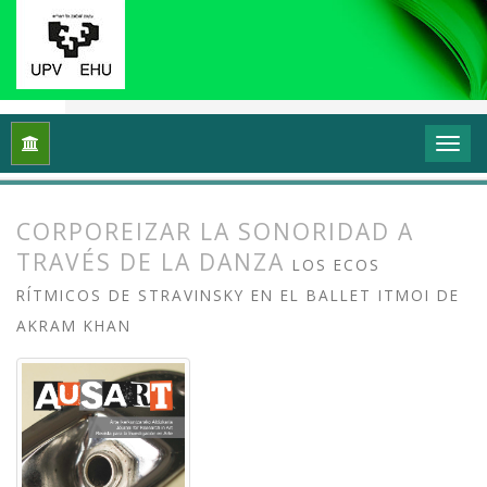
Inicio
Archivos
Vol. 9 Núm. 1 (2021): Sonidos urbanos: Músi
CORPOREIZAR LA SONORIDAD A
TRAVÉS DE LA DANZA
LOS ECOS
RÍTMICOS DE STRAVINSKY EN EL BALLET ITMOI DE
AKRAM KHAN
##plugins.themes.bootstrap3.article.
##plugins.themes.bootstrap3.article.