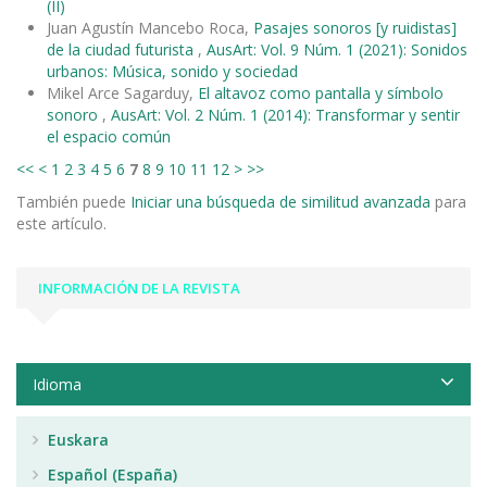
(II)
Juan Agustín Mancebo Roca,
Pasajes sonoros [y ruidistas]
de la ciudad futurista
,
AusArt: Vol. 9 Núm. 1 (2021): Sonidos
urbanos: Música, sonido y sociedad
Mikel Arce Sagarduy,
El altavoz como pantalla y símbolo
sonoro
,
AusArt: Vol. 2 Núm. 1 (2014): Transformar y sentir
el espacio común
<<
<
1
2
3
4
5
6
7
8
9
10
11
12
>
>>
También puede
Iniciar una búsqueda de similitud avanzada
para
este artículo.
INFORMACIÓN DE LA REVISTA
Idioma
Euskara
Español (España)