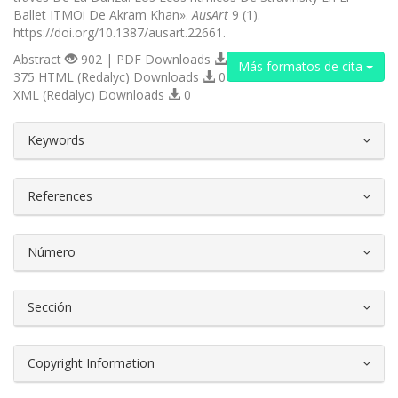
Ballet ITMOi De Akram Khan».
AusArt
9 (1).
https://doi.org/10.1387/ausart.22661.
Abstract
902 | PDF Downloads
Más formatos de cita
375 HTML (Redalyc) Downloads
0
XML (Redalyc) Downloads
0
##plugins.themes.bootstrap3.article.d
Keywords
References
Número
Sección
Copyright Information