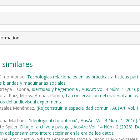
nformation
 similares
 Olmo Alonso,
Tecnologías relacionales en las prácticas artísticas part
s blandas y maquinarias sociales
Ortega Lisbona,
Identidad y hegemonía
,
AusArt: Vol. 4 Núm. 1 (2016):
ral Ruiz, Mireya Arenas Patiño,
La conservación del material audiov
os del audiovisual experimental
onzález Menéndez,
(Re)construir la espacialidad común
,
AusArt: Vol. 
oria Martínez,
'Ideological chillout mix'
,
AusArt: Vol. 4 Núm. 1 (2016): 
te Spicer,
Dibujo, archivo y paisaje
,
AusArt: Vol. 14 Núm. 2 (2026): De
ión del pensamiento interdisciplinar en la era de los datos
 Del Amo Castro, Arkaitz Letamendia Onzain, Jason Diaux González,