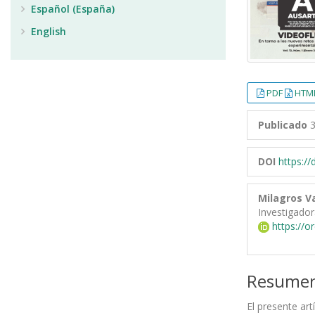
Español (España)
English
PDF
HTML
Publicado
3
DOI
https:/
Milagros Va
Investigado
https://o
Resume
El presente art