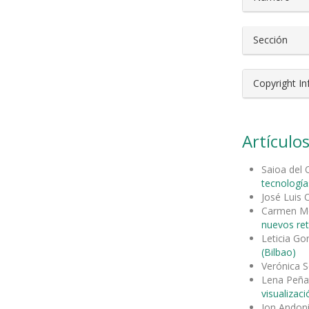
Sección
Copyright I
Artículos
Saioa del
tecnología
José Luis 
Carmen Mo
nuevos ret
Leticia G
(Bilbao)
Verónica S
Lena Peña
visualizac
Ion Andoni