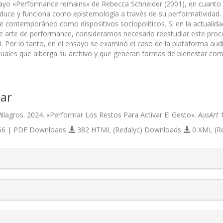
sayo «Performance remains» de Rebecca Schneider (2001), en cuanto b
roduce y funciona como epistemología a través de su performatividad.
te contemporáneo como dispositivos sociopolíticos. Si en la actualid
e arte de performance, consideramos necesario reestudiar este proce
l. Por lo tanto, en el ensayo se examinó el caso de la plataforma aud
suales que alberga su archivo y que generan formas de bienestar com
ar
 Milagros. 2024. «Performar Los Restos Para Activar El Gesto».
AusArt
1
6 | PDF Downloads
382 HTML (Redalyc) Downloads
0 XML (R
s.themes.bootstrap3.article.details##