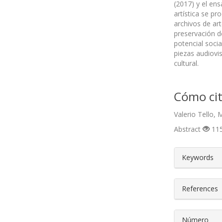
(2017) y el en
artística se p
archivos de ar
preservación d
potencial socia
piezas audiovi
cultural.
Cómo cit
Valerio Tello,
Abstract
115
##plugin
Keywords
References
Número