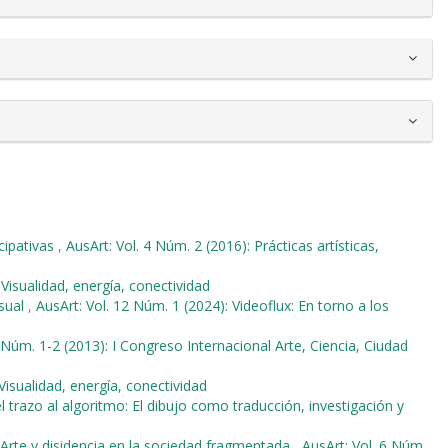
icipativas
,
AusArt: Vol. 4 Núm. 2 (2016): Prácticas artísticas,
 Visualidad, energía, conectividad
isual
,
AusArt: Vol. 12 Núm. 1 (2024): Videoflux: En torno a los
1 Núm. 1-2 (2013): I Congreso Internacional Arte, Ciencia, Ciudad
Visualidad, energía, conectividad
l trazo al algoritmo: El dibujo como traducción, investigación y
Arte y disidencia en la sociedad fragmentada
,
AusArt: Vol. 6 Núm.