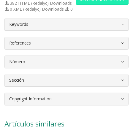
382 HTML (Redalyc) Downloads
0 XML (Redalyc) Downloads
0
##plugins.themes.bootstrap3.article.d
Keywords
References
Número
Sección
Copyright Information
Artículos similares