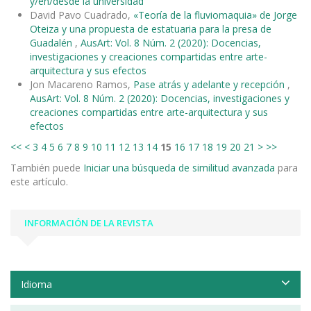
y/en/desde la universidad
David Pavo Cuadrado,
«Teoría de la fluviomaquia» de Jorge
Oteiza y una propuesta de estatuaria para la presa de
Guadalén
,
AusArt: Vol. 8 Núm. 2 (2020): Docencias,
investigaciones y creaciones compartidas entre arte-
arquitectura y sus efectos
Jon Macareno Ramos,
Pase atrás y adelante y recepción
,
AusArt: Vol. 8 Núm. 2 (2020): Docencias, investigaciones y
creaciones compartidas entre arte-arquitectura y sus
efectos
<<
<
3
4
5
6
7
8
9
10
11
12
13
14
15
16
17
18
19
20
21
>
>>
También puede
Iniciar una búsqueda de similitud avanzada
para
este artículo.
INFORMACIÓN DE LA REVISTA
Idioma