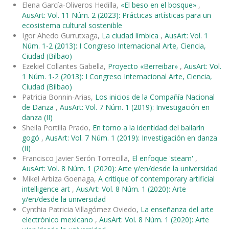
Elena García-Oliveros Hedilla,
«El beso en el bosque»
,
AusArt: Vol. 11 Núm. 2 (2023): Prácticas artísticas para un
ecosistema cultural sostenible
Igor Ahedo Gurrutxaga,
La ciudad límbica
,
AusArt: Vol. 1
Núm. 1-2 (2013): I Congreso Internacional Arte, Ciencia,
Ciudad (Bilbao)
Ezekiel Collantes Gabella,
Proyecto «Berreibar»
,
AusArt: Vol.
1 Núm. 1-2 (2013): I Congreso Internacional Arte, Ciencia,
Ciudad (Bilbao)
Patricia Bonnin-Arias,
Los inicios de la Compañía Nacional
de Danza
,
AusArt: Vol. 7 Núm. 1 (2019): Investigación en
danza (II)
Sheila Portilla Prado,
En torno a la identidad del bailarín
gogó
,
AusArt: Vol. 7 Núm. 1 (2019): Investigación en danza
(II)
Francisco Javier Serón Torrecilla,
El enfoque 'steam'
,
AusArt: Vol. 8 Núm. 1 (2020): Arte y/en/desde la universidad
Mikel Arbiza Goenaga,
A critique of contemporary artificial
intelligence art
,
AusArt: Vol. 8 Núm. 1 (2020): Arte
y/en/desde la universidad
Cynthia Patricia Villagómez Oviedo,
La enseñanza del arte
electrónico mexicano
,
AusArt: Vol. 8 Núm. 1 (2020): Arte