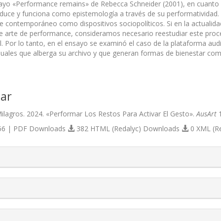
sayo «Performance remains» de Rebecca Schneider (2001), en cuanto b
roduce y funciona como epistemología a través de su performatividad.
te contemporáneo como dispositivos sociopolíticos. Si en la actualid
e arte de performance, consideramos necesario reestudiar este proce
l. Por lo tanto, en el ensayo se examinó el caso de la plataforma aud
suales que alberga su archivo y que generan formas de bienestar com
ar
 Milagros. 2024. «Performar Los Restos Para Activar El Gesto».
AusArt
1
6 | PDF Downloads
382 HTML (Redalyc) Downloads
0 XML (R
s.themes.bootstrap3.article.details##