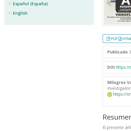
Español (España)
English
PDF
HTML
Publicado
3
DOI
https:/
Milagros Va
Investigado
https://o
Resume
El presente art