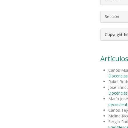
Sección
Copyright I
Artículos
Carlos Mu
Docencias,
Rakel Rodr
José Enri
Docencias,
María José
decrecient
Carlos Tej
Melina Ric
Sergio Ra
y/en/desde