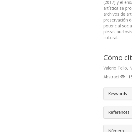
(2017) y el en
artística se p
archivos de ar
preservación d
potencial socia
piezas audiovi
cultural.
Cómo cit
Valerio Tello,
Abstract
115
##plugin
Keywords
References
Número