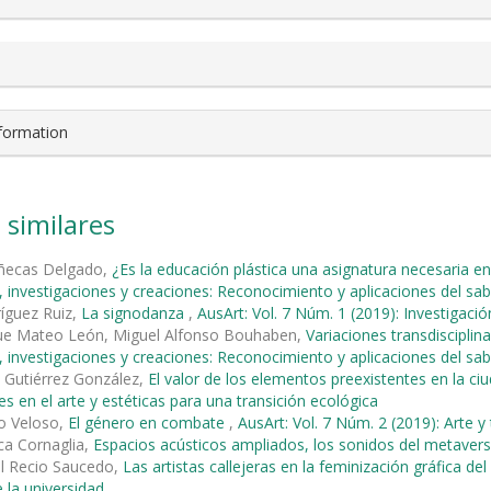
nformation
 similares
ñecas Delgado,
¿Es la educación plástica una asignatura necesaria e
 investigaciones y creaciones: Reconocimiento y aplicaciones del sabe
íguez Ruiz,
La signodanza
,
AusArt: Vol. 7 Núm. 1 (2019): Investigació
que Mateo León, Miguel Alfonso Bouhaben,
Variaciones transdisciplina
 investigaciones y creaciones: Reconocimiento y aplicaciones del sabe
 Gutiérrez González,
El valor de los elementos preexistentes en la ci
es en el arte y estéticas para una transición ecológica
o Veloso,
El género en combate
,
AusArt: Vol. 7 Núm. 2 (2019): Arte y
ca Cornaglia,
Espacios acústicos ampliados, los sonidos del metaver
úl Recio Saucedo,
Las artistas callejeras en la feminización gráfica d
 la universidad