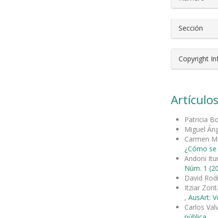
Sección
Copyright I
Artículos
Patricia B
Miguel Án
Carmen Ma
¿Cómo se c
Andoni Itu
Núm. 1 (20
David Rod
Itziar Zori
,
AusArt: V
Carlos Val
pública