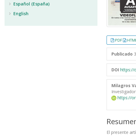
Español (España)
English
PDF
HTML
Publicado
3
DOI
https:/
Milagros Va
Investigado
https://o
Resume
El presente art