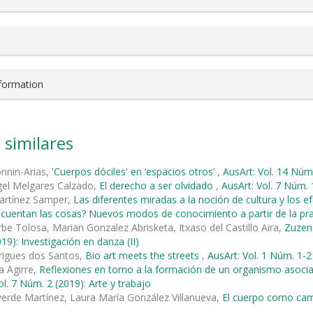
nformation
 similares
onnin-Arias,
'Cuerpos dóciles' en ‘espacios otros’
,
AusArt: Vol. 14 Núm.
gel Melgares Calzado,
El derecho a ser olvidado
,
AusArt: Vol. 7 Núm. 
rtínez Samper,
Las diferentes miradas a la noción de cultura y los ef
uentan las cosas? Nuevos modos de conocimiento a partir de la prax
rbe Tolosa, Marian Gonzalez Abrisketa, Itxaso del Castillo Aira,
Zuzend
19): Investigación en danza (II)
rigues dos Santos,
Bio art meets the streets
,
AusArt: Vol. 1 Núm. 1-2
ta Agirre,
Reflexiones en torno a la formación de un organismo asociat
ol. 7 Núm. 2 (2019): Arte y trabajo
verde Martínez, Laura María González Villanueva,
El cuerpo como cam