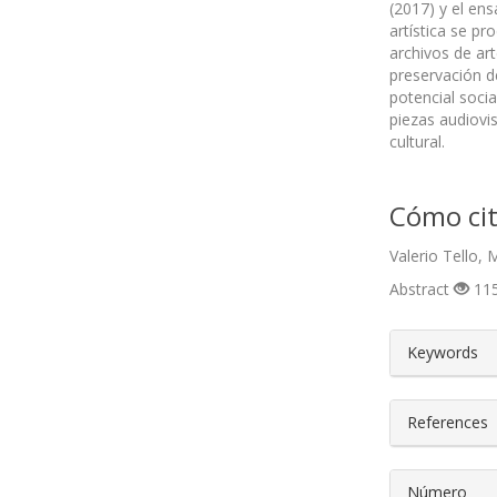
(2017) y el en
artística se p
archivos de ar
preservación d
potencial socia
piezas audiovi
cultural.
Cómo cit
Valerio Tello,
Abstract
115
##plugin
Keywords
References
Número