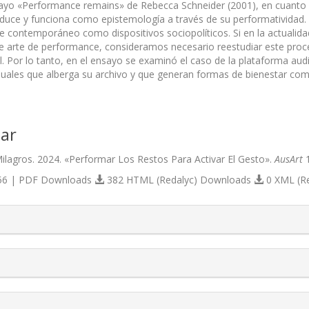
sayo «Performance remains» de Rebecca Schneider (2001), en cuanto b
roduce y funciona como epistemología a través de su performatividad.
te contemporáneo como dispositivos sociopolíticos. Si en la actualid
e arte de performance, consideramos necesario reestudiar este proce
l. Por lo tanto, en el ensayo se examinó el caso de la plataforma aud
suales que alberga su archivo y que generan formas de bienestar com
ar
 Milagros. 2024. «Performar Los Restos Para Activar El Gesto».
AusArt
1
6 | PDF Downloads
382 HTML (Redalyc) Downloads
0 XML (R
s.themes.bootstrap3.article.details##