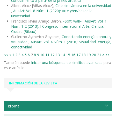
conocimiento a partir de la praxis artística
Albert Alcoz [Viñas Alcoz],
Cine sin cámara en la universidad
,
AusArt: Vol. 8 Núm. 1 (2020): Arte y/en/desde la
universidad
Francisco Javier Araujo Barón,
«Soft_wall»
,
AusArt: Vol. 1
Núm. 1-2 (2013): I Congreso Internacional Arte, Ciencia,
Ciudad (Bilbao)
Guillermo Aymerich Goyanes,
Conectando energía sonora y
visualidad
,
AusArt: Vol. 4 Núm. 1 (2016): Visualidad, energía,
conectividad
<<
<
1
2
3
4
5
6
7
8
9
10
11
12
13
14
15
16
17
18
19
20
21
>
>>
También puede
Iniciar una búsqueda de similitud avanzada
para
este artículo.
INFORMACIÓN DE LA REVISTA
Idioma