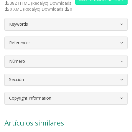
382 HTML (Redalyc) Downloads
0 XML (Redalyc) Downloads
0
##plugins.themes.bootstrap3.article.d
Keywords
References
Número
Sección
Copyright Information
Artículos similares