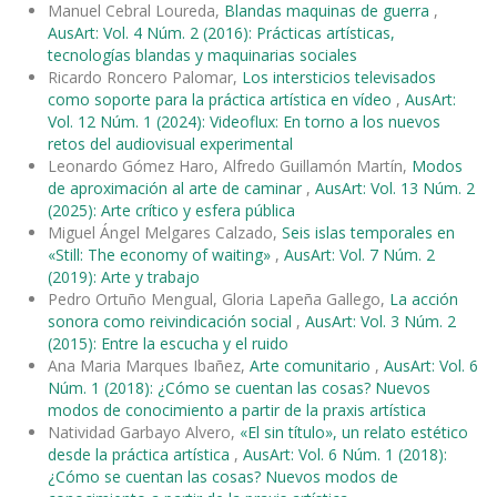
Manuel Cebral Loureda,
Blandas maquinas de guerra
,
AusArt: Vol. 4 Núm. 2 (2016): Prácticas artísticas,
tecnologías blandas y maquinarias sociales
Ricardo Roncero Palomar,
Los intersticios televisados
como soporte para la práctica artística en vídeo
,
AusArt:
Vol. 12 Núm. 1 (2024): Videoflux: En torno a los nuevos
retos del audiovisual experimental
Leonardo Gómez Haro, Alfredo Guillamón Martín,
Modos
de aproximación al arte de caminar
,
AusArt: Vol. 13 Núm. 2
(2025): Arte crítico y esfera pública
Miguel Ángel Melgares Calzado,
Seis islas temporales en
«Still: The economy of waiting»
,
AusArt: Vol. 7 Núm. 2
(2019): Arte y trabajo
Pedro Ortuño Mengual, Gloria Lapeña Gallego,
La acción
sonora como reivindicación social
,
AusArt: Vol. 3 Núm. 2
(2015): Entre la escucha y el ruido
Ana Maria Marques Ibañez,
Arte comunitario
,
AusArt: Vol. 6
Núm. 1 (2018): ¿Cómo se cuentan las cosas? Nuevos
modos de conocimiento a partir de la praxis artística
Natividad Garbayo Alvero,
«El sin título», un relato estético
desde la práctica artística
,
AusArt: Vol. 6 Núm. 1 (2018):
¿Cómo se cuentan las cosas? Nuevos modos de