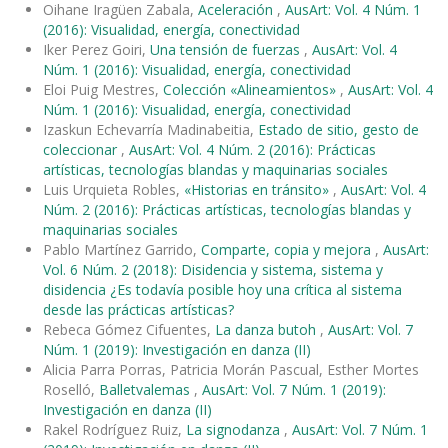
Oihane Iragüen Zabala,
Aceleración
,
AusArt: Vol. 4 Núm. 1
(2016): Visualidad, energía, conectividad
Iker Perez Goiri,
Una tensión de fuerzas
,
AusArt: Vol. 4
Núm. 1 (2016): Visualidad, energía, conectividad
Eloi Puig Mestres,
Colección «Alineamientos»
,
AusArt: Vol. 4
Núm. 1 (2016): Visualidad, energía, conectividad
Izaskun Echevarría Madinabeitia,
Estado de sitio, gesto de
coleccionar
,
AusArt: Vol. 4 Núm. 2 (2016): Prácticas
artísticas, tecnologías blandas y maquinarias sociales
Luis Urquieta Robles,
«Historias en tránsito»
,
AusArt: Vol. 4
Núm. 2 (2016): Prácticas artísticas, tecnologías blandas y
maquinarias sociales
Pablo Martínez Garrido,
Comparte, copia y mejora
,
AusArt:
Vol. 6 Núm. 2 (2018): Disidencia y sistema, sistema y
disidencia ¿Es todavía posible hoy una crítica al sistema
desde las prácticas artísticas?
Rebeca Gómez Cifuentes,
La danza butoh
,
AusArt: Vol. 7
Núm. 1 (2019): Investigación en danza (II)
Alicia Parra Porras, Patricia Morán Pascual, Esther Mortes
Roselló,
Balletvalemas
,
AusArt: Vol. 7 Núm. 1 (2019):
Investigación en danza (II)
Rakel Rodríguez Ruiz,
La signodanza
,
AusArt: Vol. 7 Núm. 1