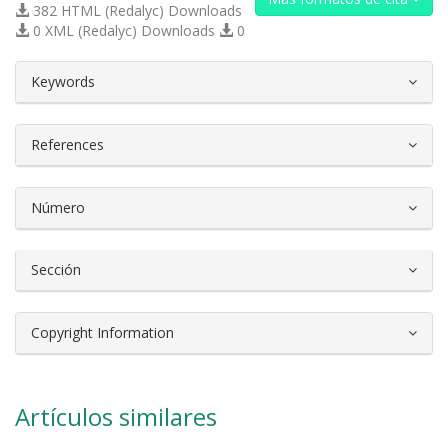
382 HTML (Redalyc) Downloads
0 XML (Redalyc) Downloads
0
##plugins.themes.bootstrap3.article.d
Keywords
References
Número
Sección
Copyright Information
Artículos similares