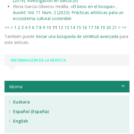
(2019): Investigación en danza (II)
Elena García-Oliveros Hedilla,
«El beso en el bosque»
,
AusArt: Vol. 11 Núm. 2 (2023): Prácticas artísticas para un
ecosistema cultural sostenible
<<
<
1
2
3
4
5
6
7
8
9
10
11
12
13
14
15
16
17
18
19
20
21
>
>>
También puede
Iniciar una búsqueda de similitud avanzada
para
este artículo.
INFORMACIÓN DE LA REVISTA
Idioma
Euskara
Español (España)
English