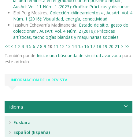
la idea feminista en el grabado contemporáneo nepalí
,
AusArt: Vol. 11 Núm. 1 (2023): Grafika: Prácticas y discursos
Eloi Puig Mestres,
Colección «Alineamientos»
,
AusArt: Vol. 4
Núm. 1 (2016): Visualidad, energía, conectividad
Izaskun Echevarría Madinabeitia,
Estado de sitio, gesto de
coleccionar
,
AusArt: Vol. 4 Núm. 2 (2016): Prácticas
artísticas, tecnologías blandas y maquinarias sociales
<<
<
1
2
3
4
5
6
7
8
9
10
11
12
13
14
15
16
17
18
19
20
21
>
>>
También puede
Iniciar una búsqueda de similitud avanzada
para
este artículo.
INFORMACIÓN DE LA REVISTA
Idioma
Euskara
Español (España)