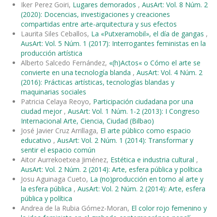
Iker Perez Goiri,
Lugares demorados
,
AusArt: Vol. 8 Núm. 2
(2020): Docencias, investigaciones y creaciones
compartidas entre arte-arquitectura y sus efectos
Laurita Siles Ceballos,
La «Putxeramobil», el día de gangas
,
AusArt: Vol. 5 Núm. 1 (2017): Interrogantes feministas en la
producción artística
Alberto Salcedo Fernández,
«(h)Actos« o Cómo el arte se
convierte en una tecnología blanda
,
AusArt: Vol. 4 Núm. 2
(2016): Prácticas artísticas, tecnologías blandas y
maquinarias sociales
Patricia Celaya Reoyo,
Participación ciudadana por una
ciudad mejor
,
AusArt: Vol. 1 Núm. 1-2 (2013): I Congreso
Internacional Arte, Ciencia, Ciudad (Bilbao)
José Javier Cruz Arrillaga,
El arte público como espacio
educativo
,
AusArt: Vol. 2 Núm. 1 (2014): Transformar y
sentir el espacio común
Aitor Aurrekoetxea Jiménez,
Estética e industria cultural
,
AusArt: Vol. 2 Núm. 2 (2014): Arte, esfera pública y política
Josu Aguinaga Cueto,
La (no)producción en torno al arte y
la esfera pública
,
AusArt: Vol. 2 Núm. 2 (2014): Arte, esfera
pública y política
Andrea de la Rubia Gómez-Moran,
El color rojo femenino y