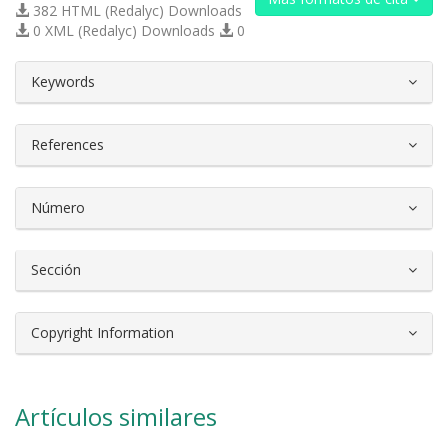
382 HTML (Redalyc) Downloads
0 XML (Redalyc) Downloads
0
##plugins.themes.bootstrap3.article.d
Keywords
References
Número
Sección
Copyright Information
Artículos similares