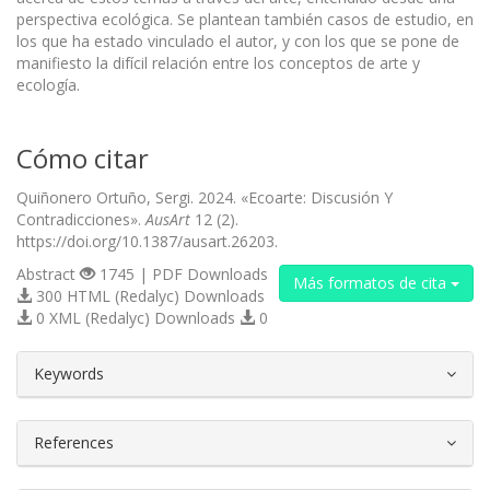
perspectiva ecológica. Se plantean también casos de estudio, en
los que ha estado vinculado el autor, y con los que se pone de
manifiesto la difícil relación entre los conceptos de arte y
ecología.
Cómo citar
Quiñonero Ortuño, Sergi. 2024. «Ecoarte: Discusión Y
Contradicciones».
AusArt
12 (2).
https://doi.org/10.1387/ausart.26203.
Abstract
1745 | PDF Downloads
Más formatos de cita
300 HTML (Redalyc) Downloads
0 XML (Redalyc) Downloads
0
##plugins.themes.bootstrap3.article.d
Keywords
References