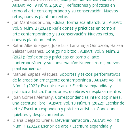
AusArt: Vol. 9 Núm. 2 (2021): Reflexiones y prácticas en
torno al arte contemporáneo y su conservación: Nuevos
retos, nuevos planteamientos
Jon Mantzisidor Uria,
Edukia, forma eta ahanztura
,
AusArt:
Vol. 9 Núm. 2 (2021): Reflexiones y prácticas en torno al
arte contemporáneo y su conservación: Nuevos retos,
nuevos planteamientos
Katrin Alberdi Egués, Jose Luis Larrañaga Odriozola, Haizea
Salazar Basañez,
Contigo no bitxo
,
AusArt: Vol. 9 Núm. 2
(2021): Reflexiones y prácticas en torno al arte
contemporáneo y su conservación: Nuevos retos, nuevos
planteamientos
Manuel Zapata Vázquez,
Soportes y textos performativos
de la creación emergente contemporánea
,
AusArt: Vol. 10
Núm. 1 (2022): Escribir de arte / Escritura expandida y
práctica artística: Conexiones, quiebres y desplazamientos
Joan Gómez Alemany,
Correspondencias interdisciplinares,
una escritura libre
,
AusArt: Vol. 10 Núm. 1 (2022): Escribir de
arte / Escritura expandida y práctica artística: Conexiones,
quiebres y desplazamientos
Diana Delgado Ureña,
Devenir narradora
,
AusArt: Vol. 10
Núm. 1 (2022): Escribir de arte / Escritura expandida y