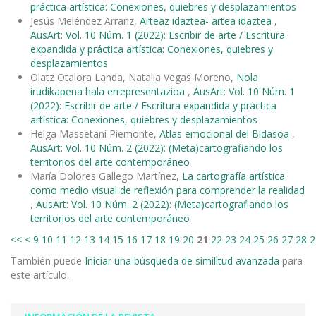
práctica artística: Conexiones, quiebres y desplazamientos
Jesús Meléndez Arranz,
Arteaz idaztea- artea idaztea
,
AusArt: Vol. 10 Núm. 1 (2022): Escribir de arte / Escritura
expandida y práctica artística: Conexiones, quiebres y
desplazamientos
Olatz Otalora Landa, Natalia Vegas Moreno,
Nola
irudikapena hala errepresentazioa
,
AusArt: Vol. 10 Núm. 1
(2022): Escribir de arte / Escritura expandida y práctica
artística: Conexiones, quiebres y desplazamientos
Helga Massetani Piemonte,
Atlas emocional del Bidasoa
,
AusArt: Vol. 10 Núm. 2 (2022): (Meta)cartografiando los
territorios del arte contemporáneo
María Dolores Gallego Martínez,
La cartografía artística
como medio visual de reflexión para comprender la realidad
,
AusArt: Vol. 10 Núm. 2 (2022): (Meta)cartografiando los
territorios del arte contemporáneo
<<
<
9
10
11
12
13
14
15
16
17
18
19
20
21
22
23
24
25
26
27
28
2
También puede
Iniciar una búsqueda de similitud avanzada
para
este artículo.