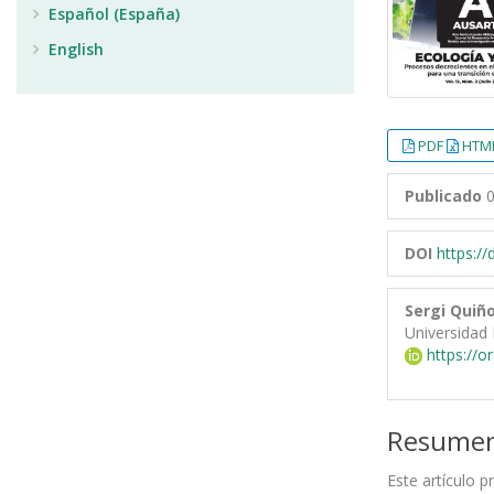
Español (España)
English
PDF
HTML
Publicado
0
DOI
https:/
Sergi Quiñ
Universidad R
https://o
Resume
Este artículo 