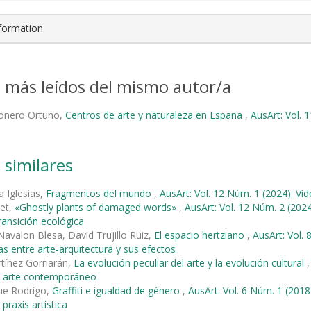
nformation
s más leídos del mismo autor/a
ñonero Ortuño,
Centros de arte y naturaleza en España
,
AusArt: Vol. 
 similares
a Iglesias,
Fragmentos del mundo
,
AusArt: Vol. 12 Núm. 1 (2024): Vi
met,
«Ghostly plants of damaged words»
,
AusArt: Vol. 12 Núm. 2 (2024
ransición ecológica
Navalon Blesa, David Trujillo Ruiz,
El espacio hertziano
,
AusArt: Vol.
s entre arte-arquitectura y sus efectos
tínez Gorriarán,
La evolución peculiar del arte y la evolución cultural
el arte contemporáneo
ue Rodrigo,
Graffiti e igualdad de género
,
AusArt: Vol. 6 Núm. 1 (20
 praxis artística