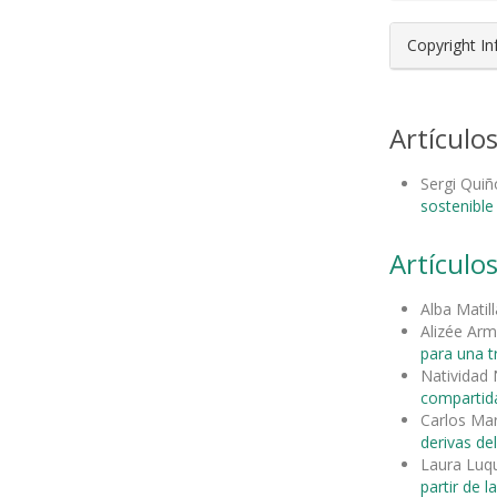
Copyright I
Artículo
Sergi Qui
sostenible
Artículos
Alba Matill
Alizée Ar
para una t
Natividad 
compartida
Carlos Mar
derivas d
Laura Luq
partir de la