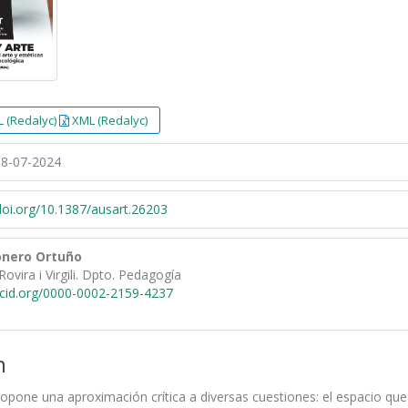
 (Redalyc)
XML (Redalyc)
8-07-2024
/doi.org/10.1387/ausart.26203
onero Ortuño
ovira i Virgili. Dpto. Pedagogía
rcid.org/0000-0002-2159-4237
n
propone una aproximación crítica a diversas cuestiones: el espacio qu