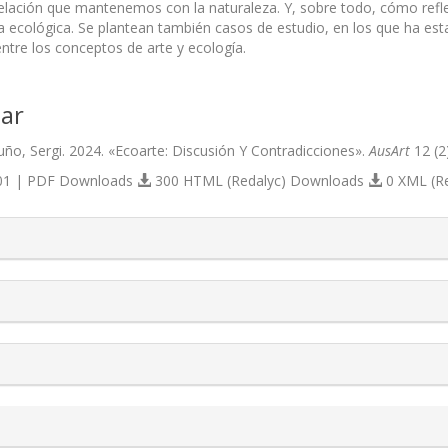
relación que mantenemos con la naturaleza. Y, sobre todo, cómo refl
a ecológica. Se plantean también casos de estudio, en los que ha esta
n entre los conceptos de arte y ecología.
ar
ño, Sergi. 2024. «Ecoarte: Discusión Y Contradicciones».
AusArt
12 (2
1 | PDF Downloads
300 HTML (Redalyc) Downloads
0 XML (R
s.themes.bootstrap3.article.details##