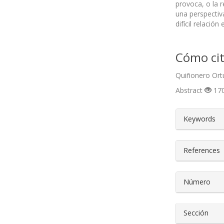
provoca, o la 
una perspectiv
difícil relació
Cómo cit
Quiñonero Ortu
Abstract
170
##plugin
Keywords
References
Número
Sección