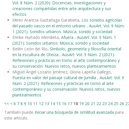
Vol. 8 Núm. 2 (2020): Docencias, investigaciones y
creaciones compartidas entre arte-arquitectura y sus
efectos
Miren Arantza Gaztañaga Garabieta,
Los sonidos agrícolas
del pasado vasco en el entorno urbano
,
AusArt: Vol. 9 Núm.
1 (2021): Sonidos urbanos: Música, sonido y sociedad
Enrike Hurtado Mendieta,
Afuera
,
AusArt: Vol. 9 Núm. 1
(2021): Sonidos urbanos: Música, sonido y sociedad
Belén León del Río,
Símbolo, geometría y filosofía oriental
en la escultura de Oteiza
,
AusArt: Vol. 9 Núm. 2 (2021):
Reflexiones y prácticas en torno al arte contemporáneo y
su conservación: Nuevos retos, nuevos planteamientos
Miguel Ángel Lozano Jiménez, Gloria Lapeña Gallego,
Puesta en valor del paisaje cultural de Jumilla
,
AusArt: Vol. 9
Núm. 2 (2021): Reflexiones y prácticas en torno al arte
contemporáneo y su conservación: Nuevos retos, nuevos
planteamientos
<<
<
6
7
8
9
10
11
12
13
14
15
16
17
18
19
20
21
22
23
24
25
26
2
También puede
Iniciar una búsqueda de similitud avanzada
para
este artículo.