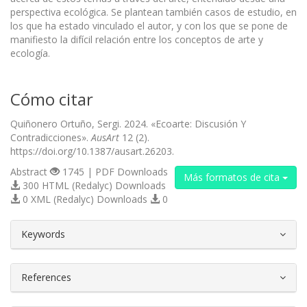
perspectiva ecológica. Se plantean también casos de estudio, en
los que ha estado vinculado el autor, y con los que se pone de
manifiesto la difícil relación entre los conceptos de arte y
ecología.
Cómo citar
Quiñonero Ortuño, Sergi. 2024. «Ecoarte: Discusión Y
Contradicciones».
AusArt
12 (2).
https://doi.org/10.1387/ausart.26203.
Abstract
1745 | PDF Downloads
Más formatos de cita
300 HTML (Redalyc) Downloads
0 XML (Redalyc) Downloads
0
##plugins.themes.bootstrap3.article.d
Keywords
References