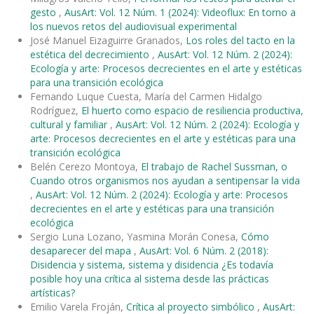
gesto
,
AusArt: Vol. 12 Núm. 1 (2024): Videoflux: En torno a
los nuevos retos del audiovisual experimental
José Manuel Eizaguirre Granados,
Los roles del tacto en la
estética del decrecimiento
,
AusArt: Vol. 12 Núm. 2 (2024):
Ecología y arte: Procesos decrecientes en el arte y estéticas
para una transición ecológica
Fernando Luque Cuesta, María del Carmen Hidalgo
Rodríguez,
El huerto como espacio de resiliencia productiva,
cultural y familiar
,
AusArt: Vol. 12 Núm. 2 (2024): Ecología y
arte: Procesos decrecientes en el arte y estéticas para una
transición ecológica
Belén Cerezo Montoya,
El trabajo de Rachel Sussman, o
Cuando otros organismos nos ayudan a sentipensar la vida
,
AusArt: Vol. 12 Núm. 2 (2024): Ecología y arte: Procesos
decrecientes en el arte y estéticas para una transición
ecológica
Sergio Luna Lozano, Yasmina Morán Conesa,
Cómo
desaparecer del mapa
,
AusArt: Vol. 6 Núm. 2 (2018):
Disidencia y sistema, sistema y disidencia ¿Es todavía
posible hoy una crítica al sistema desde las prácticas
artísticas?
Emilio Varela Froján,
Crítica al proyecto simbólico
,
AusArt: