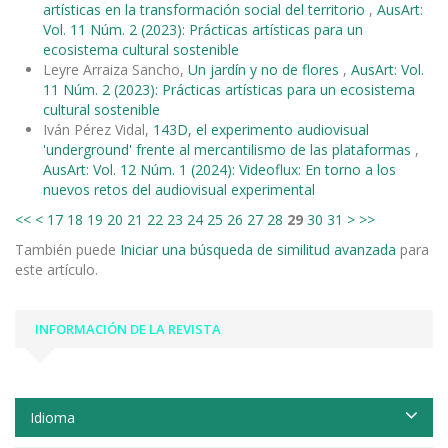
artísticas en la transformación social del territorio
,
AusArt:
Vol. 11 Núm. 2 (2023): Prácticas artísticas para un
ecosistema cultural sostenible
Leyre Arraiza Sancho,
Un jardín y no de flores
,
AusArt: Vol.
11 Núm. 2 (2023): Prácticas artísticas para un ecosistema
cultural sostenible
Iván Pérez Vidal,
143D, el experimento audiovisual
'underground' frente al mercantilismo de las plataformas
,
AusArt: Vol. 12 Núm. 1 (2024): Videoflux: En torno a los
nuevos retos del audiovisual experimental
<<
<
17
18
19
20
21
22
23
24
25
26
27
28
29
30
31
>
>>
También puede
Iniciar una búsqueda de similitud avanzada
para
este artículo.
INFORMACIÓN DE LA REVISTA
Idioma