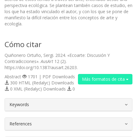
perspectiva ecológica. Se plantean también casos de estudio, en
los que ha estado vinculado el autor, y con los que se pone de
manifiesto la difícil relación entre los conceptos de arte y
ecología.
Cómo citar
Quiñonero Ortuño, Sergi. 2024. «Ecoarte: Discusión Y
Contradicciones».
AusArt
12 (2).
https://doi.org/10.1387/ausart.26203.
Abstract
1701 | PDF Downloads
Más formatos de cita
300 HTML (Redalyc) Downloads
0 XML (Redalyc) Downloads
0
##plugins.themes.bootstrap3.article.d
Keywords
References