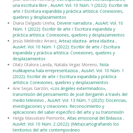
una escritura libre
,
AusArt: Vol. 10 Núm. 1 (2022): Escribir de
arte / Escritura expandida y práctica artística: Conexiones,
quiebres y desplazamientos
Diana Delgado Ureña,
Devenir narradora
,
AusArt: Vol. 10
Núm. 1 (2022): Escribir de arte / Escritura expandida y
práctica artística: Conexiones, quiebres y desplazamientos
Jesús Meléndez Arranz,
Arteaz idaztea- artea idaztea
,
AusArt: Vol. 10 Núm. 1 (2022): Escribir de arte / Escritura
expandida y práctica artística: Conexiones, quiebres y
desplazamientos
Olatz Otalora Landa, Natalia Vegas Moreno,
Nola
irudikapena hala errepresentazioa
,
AusArt: Vol. 10 Núm. 1
(2022): Escribir de arte / Escritura expandida y práctica
artística: Conexiones, quiebres y desplazamientos
Ane Seijas Garzón,
«Los ángeles exterminados»,
transmisión del pensamiento de José Bergamín a través del
medio televisivo
,
AusArt: Vol. 13 Núm. 1 (2025): Docencias,
investigaciones y creaciones: Reconocimiento y
aplicaciones del saber específico del arte y su transmisión
Helga Massetani Piemonte,
Atlas emocional del Bidasoa
,
AusArt: Vol. 10 Núm. 2 (2022): (Meta)cartografiando los
territorios del arte contemporáneo