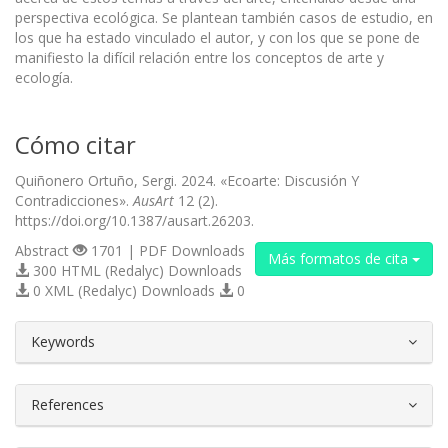
perspectiva ecológica. Se plantean también casos de estudio, en
los que ha estado vinculado el autor, y con los que se pone de
manifiesto la difícil relación entre los conceptos de arte y
ecología.
Cómo citar
Quiñonero Ortuño, Sergi. 2024. «Ecoarte: Discusión Y
Contradicciones».
AusArt
12 (2).
https://doi.org/10.1387/ausart.26203.
Abstract
1701 | PDF Downloads
Más formatos de cita
300 HTML (Redalyc) Downloads
0 XML (Redalyc) Downloads
0
##plugins.themes.bootstrap3.article.d
Keywords
References