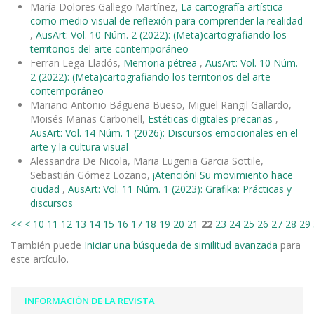
María Dolores Gallego Martínez,
La cartografía artística
como medio visual de reflexión para comprender la realidad
,
AusArt: Vol. 10 Núm. 2 (2022): (Meta)cartografiando los
territorios del arte contemporáneo
Ferran Lega Lladós,
Memoria pétrea
,
AusArt: Vol. 10 Núm.
2 (2022): (Meta)cartografiando los territorios del arte
contemporáneo
Mariano Antonio Báguena Bueso, Miguel Rangil Gallardo,
Moisés Mañas Carbonell,
Estéticas digitales precarias
,
AusArt: Vol. 14 Núm. 1 (2026): Discursos emocionales en el
arte y la cultura visual
Alessandra De Nicola, Maria Eugenia Garcia Sottile,
Sebastián Gómez Lozano,
¡Atención! Su movimiento hace
ciudad
,
AusArt: Vol. 11 Núm. 1 (2023): Grafika: Prácticas y
discursos
<<
<
10
11
12
13
14
15
16
17
18
19
20
21
22
23
24
25
26
27
28
29
También puede
Iniciar una búsqueda de similitud avanzada
para
este artículo.
INFORMACIÓN DE LA REVISTA