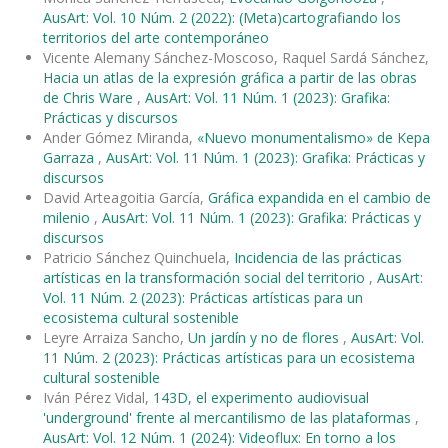
AusArt: Vol. 10 Núm. 2 (2022): (Meta)cartografiando los
territorios del arte contemporáneo
Vicente Alemany Sánchez-Moscoso, Raquel Sardá Sánchez,
Hacia un atlas de la expresión gráfica a partir de las obras
de Chris Ware
,
AusArt: Vol. 11 Núm. 1 (2023): Grafika:
Prácticas y discursos
Ander Gómez Miranda,
«Nuevo monumentalismo» de Kepa
Garraza
,
AusArt: Vol. 11 Núm. 1 (2023): Grafika: Prácticas y
discursos
David Arteagoitia García,
Gráfica expandida en el cambio de
milenio
,
AusArt: Vol. 11 Núm. 1 (2023): Grafika: Prácticas y
discursos
Patricio Sánchez Quinchuela,
Incidencia de las prácticas
artísticas en la transformación social del territorio
,
AusArt:
Vol. 11 Núm. 2 (2023): Prácticas artísticas para un
ecosistema cultural sostenible
Leyre Arraiza Sancho,
Un jardín y no de flores
,
AusArt: Vol.
11 Núm. 2 (2023): Prácticas artísticas para un ecosistema
cultural sostenible
Iván Pérez Vidal,
143D, el experimento audiovisual
'underground' frente al mercantilismo de las plataformas
,
AusArt: Vol. 12 Núm. 1 (2024): Videoflux: En torno a los