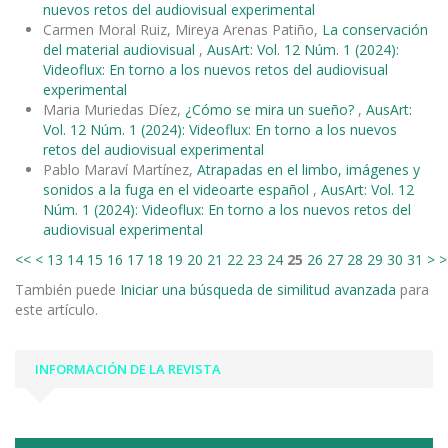
nuevos retos del audiovisual experimental
Carmen Moral Ruiz, Mireya Arenas Patiño,
La conservación
del material audiovisual
,
AusArt: Vol. 12 Núm. 1 (2024):
Videoflux: En torno a los nuevos retos del audiovisual
experimental
Maria Muriedas Díez,
¿Cómo se mira un sueño?
,
AusArt:
Vol. 12 Núm. 1 (2024): Videoflux: En torno a los nuevos
retos del audiovisual experimental
Pablo Maraví Martínez,
Atrapadas en el limbo, imágenes y
sonidos a la fuga en el videoarte español
,
AusArt: Vol. 12
Núm. 1 (2024): Videoflux: En torno a los nuevos retos del
audiovisual experimental
<<
<
13
14
15
16
17
18
19
20
21
22
23
24
25
26
27
28
29
30
31
>
>
También puede
Iniciar una búsqueda de similitud avanzada
para
este artículo.
INFORMACIÓN DE LA REVISTA