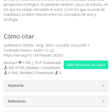
perspectiva ecológica. Se plantean también casos de estudio, en
los que ha estado vinculado el autor, y con los que se pone de
manifiesto la difícil relación entre los conceptos de arte y
ecología.
Cómo citar
Quiñonero Ortuño, Sergi. 2024. «Ecoarte: Discusión Y
Contradicciones».
AusArt
12 (2).
https://doi.org/10.1387/ausart.26203.
Abstract
1745 | PDF Downloads
Más formatos de cita
300 HTML (Redalyc) Downloads
0 XML (Redalyc) Downloads
0
##plugins.themes.bootstrap3.article.d
Keywords
References