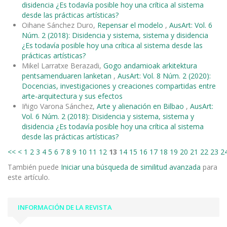
disidencia ¿Es todavía posible hoy una crítica al sistema
desde las prácticas artísticas?
Oihane Sánchez Duro,
Repensar el modelo
,
AusArt: Vol. 6
Núm. 2 (2018): Disidencia y sistema, sistema y disidencia
¿Es todavía posible hoy una crítica al sistema desde las
prácticas artísticas?
Mikel Larratxe Berazadi,
Gogo andamioak arkitektura
pentsamenduaren lanketan
,
AusArt: Vol. 8 Núm. 2 (2020):
Docencias, investigaciones y creaciones compartidas entre
arte-arquitectura y sus efectos
Iñigo Varona Sánchez,
Arte y alienación en Bilbao
,
AusArt:
Vol. 6 Núm. 2 (2018): Disidencia y sistema, sistema y
disidencia ¿Es todavía posible hoy una crítica al sistema
desde las prácticas artísticas?
<<
<
1
2
3
4
5
6
7
8
9
10
11
12
13
14
15
16
17
18
19
20
21
22
23
2
También puede
Iniciar una búsqueda de similitud avanzada
para
este artículo.
INFORMACIÓN DE LA REVISTA