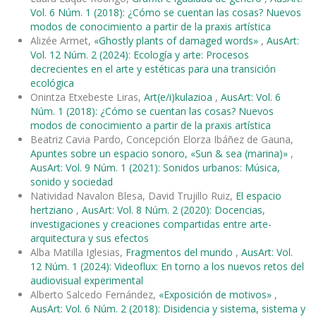
Vol. 6 Núm. 1 (2018): ¿Cómo se cuentan las cosas? Nuevos
modos de conocimiento a partir de la praxis artística
Alizée Armet,
«Ghostly plants of damaged words»
,
AusArt:
Vol. 12 Núm. 2 (2024): Ecología y arte: Procesos
decrecientes en el arte y estéticas para una transición
ecológica
Onintza Etxebeste Liras,
Art(e/i)kulazioa
,
AusArt: Vol. 6
Núm. 1 (2018): ¿Cómo se cuentan las cosas? Nuevos
modos de conocimiento a partir de la praxis artística
Beatriz Cavia Pardo, Concepción Elorza Ibáñez de Gauna,
Apuntes sobre un espacio sonoro, «Sun & sea (marina)»
,
AusArt: Vol. 9 Núm. 1 (2021): Sonidos urbanos: Música,
sonido y sociedad
Natividad Navalon Blesa, David Trujillo Ruiz,
El espacio
hertziano
,
AusArt: Vol. 8 Núm. 2 (2020): Docencias,
investigaciones y creaciones compartidas entre arte-
arquitectura y sus efectos
Alba Matilla Iglesias,
Fragmentos del mundo
,
AusArt: Vol.
12 Núm. 1 (2024): Videoflux: En torno a los nuevos retos del
audiovisual experimental
Alberto Salcedo Fernández,
«Exposición de motivos»
,
AusArt: Vol. 6 Núm. 2 (2018): Disidencia y sistema, sistema y