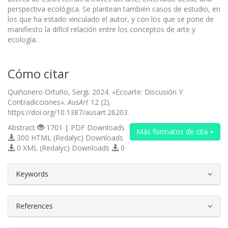
perspectiva ecológica. Se plantean también casos de estudio, en
los que ha estado vinculado el autor, y con los que se pone de
manifiesto la difícil relación entre los conceptos de arte y
ecología.
Cómo citar
Quiñonero Ortuño, Sergi. 2024. «Ecoarte: Discusión Y
Contradicciones».
AusArt
12 (2).
https://doi.org/10.1387/ausart.26203.
Abstract
1701 | PDF Downloads
Más formatos de cita
300 HTML (Redalyc) Downloads
0 XML (Redalyc) Downloads
0
##plugins.themes.bootstrap3.article.d
Keywords
References