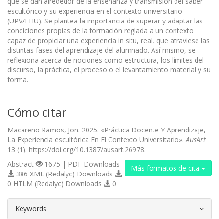
que se dan alrededor de la enseñanza y transmisión del saber
escultórico y su experiencia en el contexto universitario
(UPV/EHU). Se plantea la importancia de superar y adaptar las
condiciones propias de la formación reglada a un contexto
capaz de propiciar una experiencia in situ, real, que atraviese las
distintas fases del aprendizaje del alumnado. Así mismo, se
reflexiona acerca de nociones como estructura, los límites del
discurso, la práctica, el proceso o el levantamiento material y su
forma.
Cómo citar
Macareno Ramos, Jon. 2025. «Práctica Docente Y Aprendizaje,
La Experiencia escultórica En El Contexto Universitario».
AusArt
13 (1). https://doi.org/10.1387/ausart.26978.
Abstract
1675 | PDF Downloads
Más formatos de cita
386 XML (Redalyc) Downloads
0 HTLM (Redalyc) Downloads
0
##plugins.themes.bootstrap3.article.d
Keywords