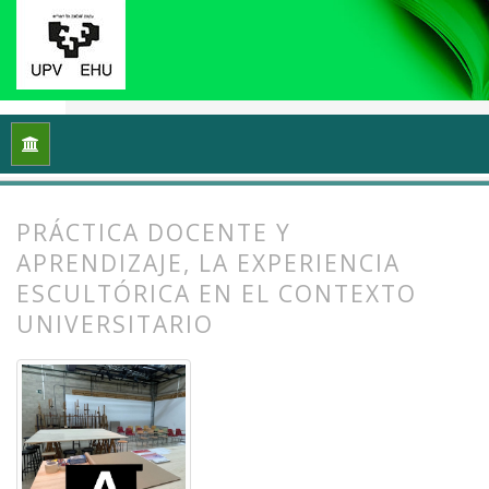
Inicio
Archivos
Vol. 13 Núm. 1 (2025): Docencias, investigac
PRÁCTICA DOCENTE Y
APRENDIZAJE, LA EXPERIENCIA
ESCULTÓRICA EN EL CONTEXTO
UNIVERSITARIO
##plugins.themes.bootstrap3.article.
##plugins.themes.bootstrap3.article.