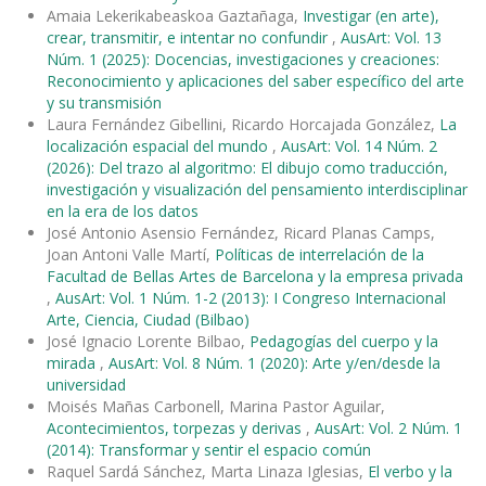
Amaia Lekerikabeaskoa Gaztañaga,
Investigar (en arte),
crear, transmitir, e intentar no confundir
,
AusArt: Vol. 13
Núm. 1 (2025): Docencias, investigaciones y creaciones:
Reconocimiento y aplicaciones del saber específico del arte
y su transmisión
Laura Fernández Gibellini, Ricardo Horcajada González,
La
localización espacial del mundo
,
AusArt: Vol. 14 Núm. 2
(2026): Del trazo al algoritmo: El dibujo como traducción,
investigación y visualización del pensamiento interdisciplinar
en la era de los datos
José Antonio Asensio Fernández, Ricard Planas Camps,
Joan Antoni Valle Martí,
Políticas de interrelación de la
Facultad de Bellas Artes de Barcelona y la empresa privada
,
AusArt: Vol. 1 Núm. 1-2 (2013): I Congreso Internacional
Arte, Ciencia, Ciudad (Bilbao)
José Ignacio Lorente Bilbao,
Pedagogías del cuerpo y la
mirada
,
AusArt: Vol. 8 Núm. 1 (2020): Arte y/en/desde la
universidad
Moisés Mañas Carbonell, Marina Pastor Aguilar,
Acontecimientos, torpezas y derivas
,
AusArt: Vol. 2 Núm. 1
(2014): Transformar y sentir el espacio común
Raquel Sardá Sánchez, Marta Linaza Iglesias,
El verbo y la