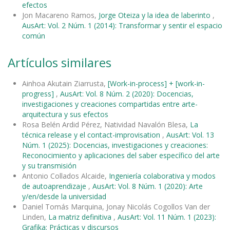
efectos
Jon Macareno Ramos,
Jorge Oteiza y la idea de laberinto
,
AusArt: Vol. 2 Núm. 1 (2014): Transformar y sentir el espacio
común
Artículos similares
Ainhoa Akutain Ziarrusta,
[Work-in-process] + [work-in-
progress]
,
AusArt: Vol. 8 Núm. 2 (2020): Docencias,
investigaciones y creaciones compartidas entre arte-
arquitectura y sus efectos
Rosa Belén Ardid Pérez, Natividad Navalón Blesa,
La
técnica release y el contact-improvisation
,
AusArt: Vol. 13
Núm. 1 (2025): Docencias, investigaciones y creaciones:
Reconocimiento y aplicaciones del saber específico del arte
y su transmisión
Antonio Collados Alcaide,
Ingeniería colaborativa y modos
de autoaprendizaje
,
AusArt: Vol. 8 Núm. 1 (2020): Arte
y/en/desde la universidad
Daniel Tomás Marquina, Jonay Nicolás Cogollos Van der
Linden,
La matriz definitiva
,
AusArt: Vol. 11 Núm. 1 (2023):
Grafika: Prácticas y discursos