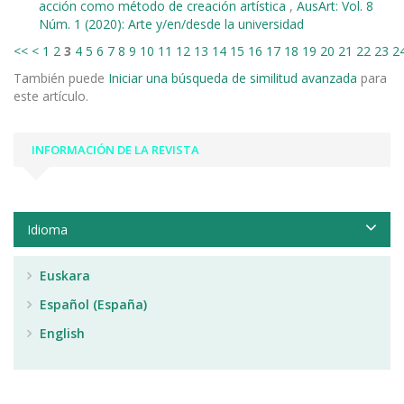
acción como método de creación artística
,
AusArt: Vol. 8
Núm. 1 (2020): Arte y/en/desde la universidad
<<
<
1
2
3
4
5
6
7
8
9
10
11
12
13
14
15
16
17
18
19
20
21
22
23
2
También puede
Iniciar una búsqueda de similitud avanzada
para
este artículo.
INFORMACIÓN DE LA REVISTA
Idioma
Euskara
Español (España)
English