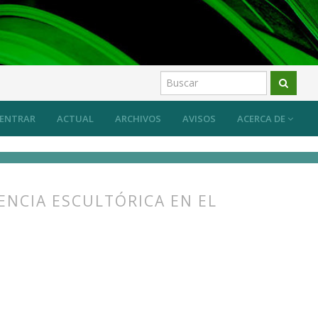
ber específico del arte y su transmisión
Artículos
ENTRAR
ACTUAL
ARCHIVOS
AVISOS
ACERCA DE
IENCIA ESCULTÓRICA EN EL