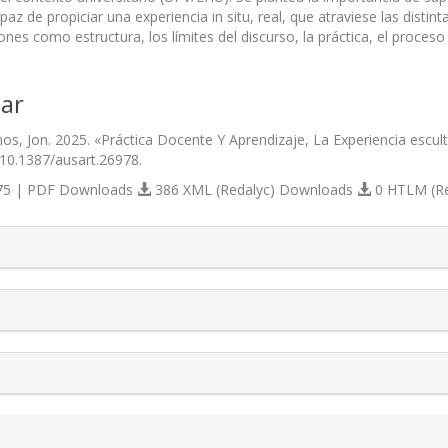
az de propiciar una experiencia in situ, real, que atraviese las disti
nes como estructura, los límites del discurso, la práctica, el proceso
ar
, Jon. 2025. «Práctica Docente Y Aprendizaje, La Experiencia escultó
/10.1387/ausart.26978.
5 | PDF Downloads
386 XML (Redalyc) Downloads
0 HTLM (R
s.themes.bootstrap3.article.details##