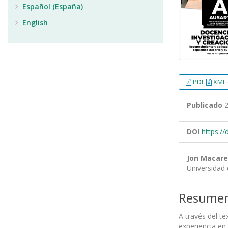
Español (España)
English
PDF
XML 
Publicado
2
DOI
https:/
Jon Macar
Universidad 
Resume
A través del t
experiencia en