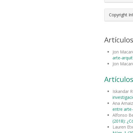
Copyright I
Artículo
Jon Maca
arte-arqui
Jon Maca
Artículos
Iskandar R
investigac
Ana Arnai
entre arte
Alfonso Be
(2018): ¿C
Lauren Etx
Núm. 1 (20