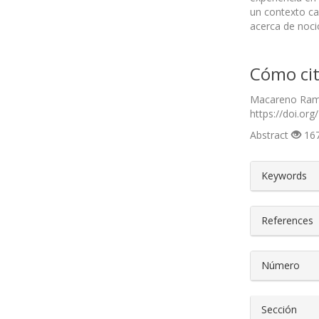
un contexto cap
acerca de nocio
Cómo cit
Macareno Ramos
https://doi.org
Abstract
167
##plugin
Keywords
References
Número
Sección