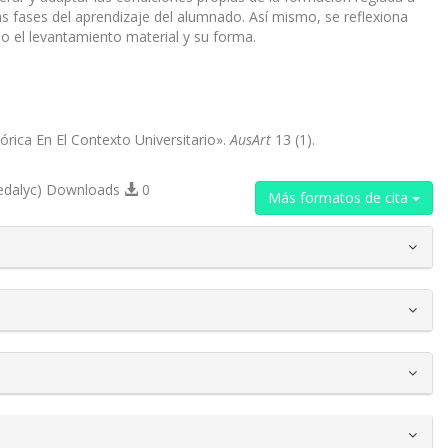
ntas fases del aprendizaje del alumnado. Así mismo, se reflexiona
 o el levantamiento material y su forma.
rica En El Contexto Universitario».
AusArt
13 (1).
edalyc) Downloads
0
Más formatos de cita