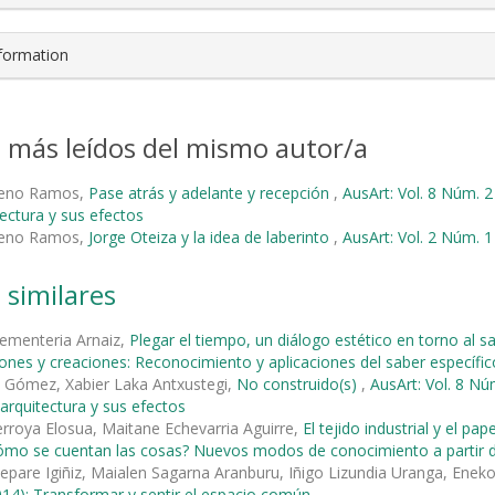
nformation
s más leídos del mismo autor/a
reno Ramos,
Pase atrás y adelante y recepción
,
AusArt: Vol. 8 Núm. 2
tectura y sus efectos
reno Ramos,
Jorge Oteiza y la idea de laberinto
,
AusArt: Vol. 2 Núm. 1
 similares
ementeria Arnaiz,
Plegar el tiempo, un diálogo estético en torno al s
iones y creaciones: Reconocimiento y aplicaciones del saber específic
z Gómez, Xabier Laka Antxustegi,
No construido(s)
,
AusArt: Vol. 8 Nú
-arquitectura y sus efectos
rroya Elosua, Maitane Echevarria Aguirre,
El tejido industrial y el pa
ómo se cuentan las cosas? Nuevos modos de conocimiento a partir de 
epare Igiñiz, Maialen Sagarna Aranburu, Iñigo Lizundia Uranga, Enek
14): Transformar y sentir el espacio común