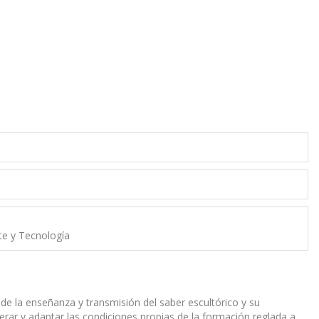
rte y Tecnología
e la enseñanza y transmisión del saber escultórico y su
erar y adaptar las condiciones propias de la formación reglada a