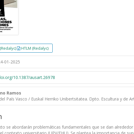
(Redalyc)
HTLM (Redalyc)
4-01-2025
/doi.org/10.1387/ausart.26978
eno Ramos
del País Vasco / Euskal Herriko Unibertsitatea. Dpto. Escultura y de A
n
exto se abordarán problemáticas fundamentales que se dan alrededor d
 el contexto universitario (UPV/EHU). Se plantea la importancia de sup