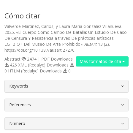
Cómo citar
Valverde Martínez, Carlos, y Laura María González Villanueva.
2025. «El Cuerpo Como Campo De Batalla: Un Estudio De Caso
De Censura Y Resistencia a través De prácticas artísticas
LGTBIQ+ Del Museo De Arte Prohibido».
AusArt
13 (2).
https://doi.org/10.1387/ausart.27270.
Abstract
2474 | PDF Downloads
Más formatos de cita
426 XML (Redalyc) Downloads
0 HTLM (Redalyc) Downloads
0
##plugins.themes.bootstrap3.article.d
Keywords
References
Número