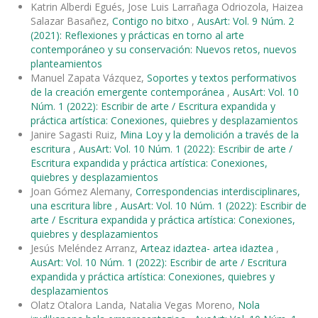
Katrin Alberdi Egués, Jose Luis Larrañaga Odriozola, Haizea
Salazar Basañez,
Contigo no bitxo
,
AusArt: Vol. 9 Núm. 2
(2021): Reflexiones y prácticas en torno al arte
contemporáneo y su conservación: Nuevos retos, nuevos
planteamientos
Manuel Zapata Vázquez,
Soportes y textos performativos
de la creación emergente contemporánea
,
AusArt: Vol. 10
Núm. 1 (2022): Escribir de arte / Escritura expandida y
práctica artística: Conexiones, quiebres y desplazamientos
Janire Sagasti Ruiz,
Mina Loy y la demolición a través de la
escritura
,
AusArt: Vol. 10 Núm. 1 (2022): Escribir de arte /
Escritura expandida y práctica artística: Conexiones,
quiebres y desplazamientos
Joan Gómez Alemany,
Correspondencias interdisciplinares,
una escritura libre
,
AusArt: Vol. 10 Núm. 1 (2022): Escribir de
arte / Escritura expandida y práctica artística: Conexiones,
quiebres y desplazamientos
Jesús Meléndez Arranz,
Arteaz idaztea- artea idaztea
,
AusArt: Vol. 10 Núm. 1 (2022): Escribir de arte / Escritura
expandida y práctica artística: Conexiones, quiebres y
desplazamientos
Olatz Otalora Landa, Natalia Vegas Moreno,
Nola