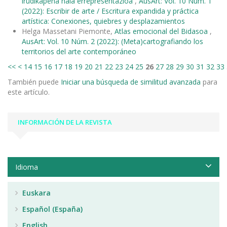
irudikapena hala errepresentazioa
,
AusArt: Vol. 10 Núm. 1
(2022): Escribir de arte / Escritura expandida y práctica
artística: Conexiones, quiebres y desplazamientos
Helga Massetani Piemonte,
Atlas emocional del Bidasoa
,
AusArt: Vol. 10 Núm. 2 (2022): (Meta)cartografiando los
territorios del arte contemporáneo
<<
<
14
15
16
17
18
19
20
21
22
23
24
25
26
27
28
29
30
31
32
33
También puede
Iniciar una búsqueda de similitud avanzada
para
este artículo.
INFORMACIÓN DE LA REVISTA
Idioma
Euskara
Español (España)
English