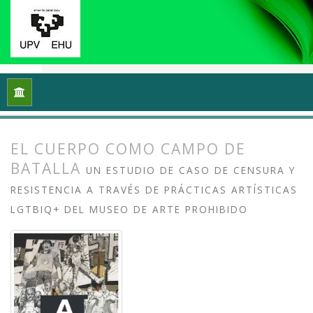
Inicio
Archivos
Vol. 13 Núm. 2 (2025): Arte crítico y esfera p
EL CUERPO COMO CAMPO DE
BATALLA
UN ESTUDIO DE CASO DE CENSURA Y
RESISTENCIA A TRAVÉS DE PRÁCTICAS ARTÍSTICAS
LGTBIQ+ DEL MUSEO DE ARTE PROHIBIDO
##plugins.themes.bootstrap3.article.
##plugins.themes.bootstrap3.article.