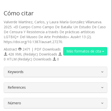
Cómo citar
Valverde Martínez, Carlos, y Laura María González Villanueva.
2025. «El Cuerpo Como Campo De Batalla: Un Estudio De Caso
De Censura Y Resistencia a través De prácticas artísticas
LGTBIQ+ Del Museo De Arte Prohibido».
AusArt
13 (2).
https://doi.org/10.1387/ausart.27270.
Abstract
2471 | PDF Downloads
Más formatos de cita
426 XML (Redalyc) Downloads
0 HTLM (Redalyc) Downloads
0
##plugins.themes.bootstrap3.article.d
Keywords
References
Número