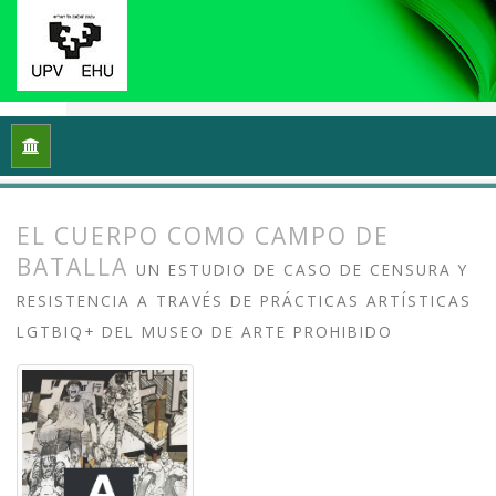
Inicio
Archivos
Vol. 13 Núm. 2 (2025): Arte crítico y esfera p
EL CUERPO COMO CAMPO DE
BATALLA
UN ESTUDIO DE CASO DE CENSURA Y
RESISTENCIA A TRAVÉS DE PRÁCTICAS ARTÍSTICAS
LGTBIQ+ DEL MUSEO DE ARTE PROHIBIDO
##plugins.themes.bootstrap3.article.
##plugins.themes.bootstrap3.article.