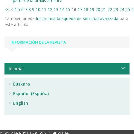
partir de la praxis artística
<<
<
4
5
6
7
8
9
10
11
12
13
14
15
16
17
18
19
20
21
22
23
24
25
2
También puede
Iniciar una búsqueda de similitud avanzada
para
este artículo.
INFORMACIÓN DE LA REVISTA
Idioma
Euskara
Español (España)
English
ISSN 2340-8510 - eISSN 2340-9134