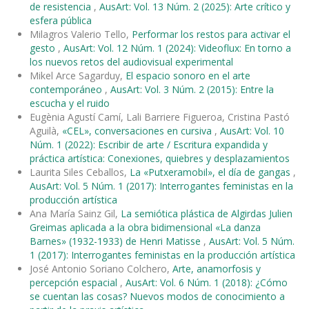
de resistencia
,
AusArt: Vol. 13 Núm. 2 (2025): Arte crítico y
esfera pública
Milagros Valerio Tello,
Performar los restos para activar el
gesto
,
AusArt: Vol. 12 Núm. 1 (2024): Videoflux: En torno a
los nuevos retos del audiovisual experimental
Mikel Arce Sagarduy,
El espacio sonoro en el arte
contemporáneo
,
AusArt: Vol. 3 Núm. 2 (2015): Entre la
escucha y el ruido
Eugènia Agustí Camí, Lali Barriere Figueroa, Cristina Pastó
Aguilà,
«CEL», conversaciones en cursiva
,
AusArt: Vol. 10
Núm. 1 (2022): Escribir de arte / Escritura expandida y
práctica artística: Conexiones, quiebres y desplazamientos
Laurita Siles Ceballos,
La «Putxeramobil», el día de gangas
,
AusArt: Vol. 5 Núm. 1 (2017): Interrogantes feministas en la
producción artística
Ana María Sainz Gil,
La semiótica plástica de Algirdas Julien
Greimas aplicada a la obra bidimensional «La danza
Barnes» (1932-1933) de Henri Matisse
,
AusArt: Vol. 5 Núm.
1 (2017): Interrogantes feministas en la producción artística
José Antonio Soriano Colchero,
Arte, anamorfosis y
percepción espacial
,
AusArt: Vol. 6 Núm. 1 (2018): ¿Cómo
se cuentan las cosas? Nuevos modos de conocimiento a