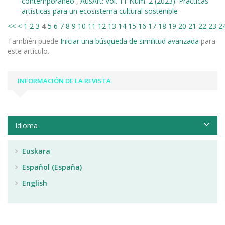
contemporáneo
,
AusArt: Vol. 11 Núm. 2 (2023): Prácticas
artísticas para un ecosistema cultural sostenible
<<
<
1
2
3
4
5
6
7
8
9
10
11
12
13
14
15
16
17
18
19
20
21
22
23
2
También puede
Iniciar una búsqueda de similitud avanzada
para
este artículo.
INFORMACIÓN DE LA REVISTA
Idioma
Euskara
Español (España)
English