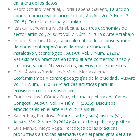
en la era de los datos
Pedro Ortuño Mengual, Gloria Lapeña Gallego,
La acción
sonora como reivindicación social
,
AusArt: Vol. 3 Núm. 2
(2015): Entre la escucha y el ruido
Izaskun Echevarría Madinabeitia,
Las tres economías del
sector artístico
,
AusArt: Vol. 7 Núm. 2 (2019): Arte y trabajo
Imanol Sánchez Díez,
La problemática de la conservación
de obras contemporáneas de carácter inmaterial,
instalativo y tecnológico
,
AusArt: Vol. 9 Núm. 2 (2021):
Reflexiones y prácticas en torno al arte contemporáneo y
su conservación: Nuevos retos, nuevos planteamientos
Carla Álvarez-Barrio, José María Mesías-Lema,
Ecofeminismos y contra-pedagogías de la crueldad
,
AusArt:
Vol. 11 Núm. 2 (2023): Prácticas artísticas para un
ecosistema cultural sostenible
Francisco José Gómez Díaz,
«La mala pintura» de Carles
Congost
,
AusArt: Vol. 14 Núm. 1 (2026): Discursos
emocionales en el arte y la cultura visual
Xavier Puig Peñalosa,
Sobre el arte y su(s) historia(s)
,
AusArt: Vol. 2 Núm. 2 (2014): Arte, esfera pública y política
Luis Manuel Mayo Vega,
Paradojas de las prácticas
productivas artísticas alternativas en el paradigma del arte