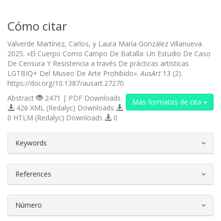
Cómo citar
Valverde Martínez, Carlos, y Laura María González Villanueva.
2025. «El Cuerpo Como Campo De Batalla: Un Estudio De Caso
De Censura Y Resistencia a través De prácticas artísticas
LGTBIQ+ Del Museo De Arte Prohibido».
AusArt
13 (2).
https://doi.org/10.1387/ausart.27270.
Abstract
2471 | PDF Downloads
Más formatos de cita
426 XML (Redalyc) Downloads
0 HTLM (Redalyc) Downloads
0
##plugins.themes.bootstrap3.article.d
Keywords
References
Número