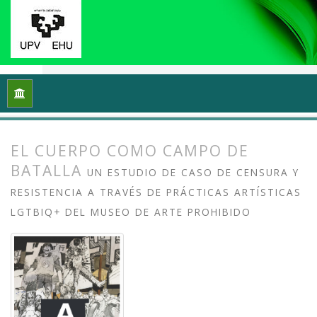
Inicio
Archivos
Vol. 13 Núm. 2 (2025): Arte crítico y esfera p
EL CUERPO COMO CAMPO DE
BATALLA
UN ESTUDIO DE CASO DE CENSURA Y
RESISTENCIA A TRAVÉS DE PRÁCTICAS ARTÍSTICAS
LGTBIQ+ DEL MUSEO DE ARTE PROHIBIDO
##plugins.themes.bootstrap3.article.
##plugins.themes.bootstrap3.article.