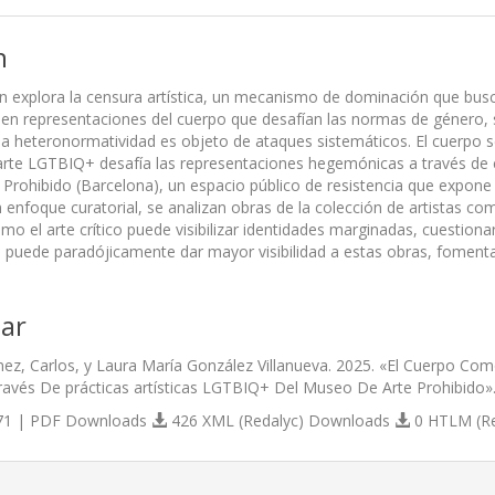
n
ón explora la censura artística, un mecanismo de dominación que busc
en representaciones del cuerpo que desafían las normas de género, se
a heteronormatividad es objeto de ataques sistemáticos. El cuerpo s
 arte LGTBIQ+ desafía las representaciones hegemónicas a través de 
Prohibido (Barcelona), un espacio público de resistencia que expo
n enfoque curatorial, se analizan obras de la colección de artistas c
mo el arte crítico puede visibilizar identidades marginadas, cuestion
r, puede paradójicamente dar mayor visibilidad a estas obras, fomenta
ar
nez, Carlos, y Laura María González Villanueva. 2025. «El Cuerpo C
través De prácticas artísticas LGTBIQ+ Del Museo De Arte Prohibido»
1 | PDF Downloads
426 XML (Redalyc) Downloads
0 HTLM (R
s.themes.bootstrap3.article.details##