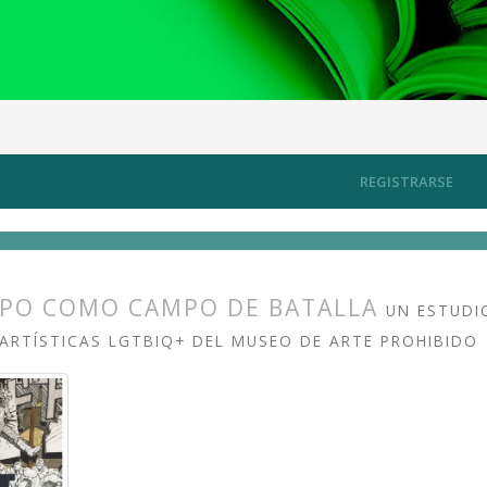
ico y esfera pública
Artículos
REGISTRARSE
RPO COMO CAMPO DE BATALLA
UN ESTUDI
ARTÍSTICAS LGTBIQ+ DEL MUSEO DE ARTE PROHIBIDO
s.themes.bootstrap3.article.main##
s.themes.bootstrap3.article.sidebar##