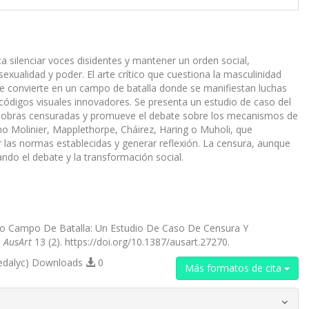
a silenciar voces disidentes y mantener un orden social,
xualidad y poder. El arte crítico que cuestiona la masculinidad
e convierte en un campo de batalla donde se manifiestan luchas
códigos visuales innovadores. Se presenta un estudio de caso del
ne obras censuradas y promueve el debate sobre los mecanismos de
omo Molinier, Mapplethorpe, Cháirez, Haring o Muholi, que
ar las normas establecidas y generar reflexión. La censura, aunque
ndo el debate y la transformación social.
omo Campo De Batalla: Un Estudio De Caso De Censura Y
.
AusArt
13 (2). https://doi.org/10.1387/ausart.27270.
edalyc) Downloads
0
Más formatos de cita