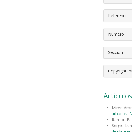
References
Número
Sección
Copyright I
Artículos
Miren Ara
urbanos: M
Ramon Pa
Sergio Lu
disidencia 