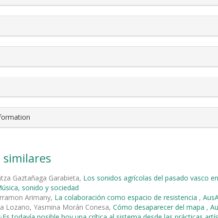
nformation
 similares
ntza Gaztañaga Garabieta,
Los sonidos agrícolas del pasado vasco e
úsica, sonido y sociedad
rramon Arimany,
La colaboración como espacio de resistencia
,
AusAr
na Lozano, Yasmina Morán Conesa,
Cómo desaparecer del mapa
,
Au
¿Es todavía posible hoy una crítica al sistema desde las prácticas artís