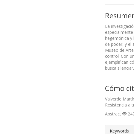
Resume
La investigaci
especialmente 
hegemónica y l
de poder, y el
Museo de Arte 
control. Con u
ejemplifican có
busca silencia
Cómo cit
Valverde Martí
Resistencia a 
Abstract
247
##plugin
Keywords