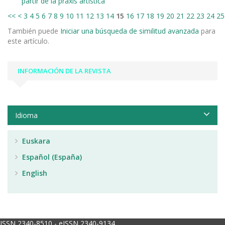
partir de la praxis artística
<<
<
3
4
5
6
7
8
9
10
11
12
13
14
15
16
17
18
19
20
21
22
23
24
25
También puede
Iniciar una búsqueda de similitud avanzada
para
este artículo.
INFORMACIÓN DE LA REVISTA
Idioma
Euskara
Español (España)
English
ISSN 2340-8510 - eISSN 2340-9134