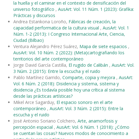
la huella y el caminar en el contexto de densificación del
universo fotográfico
,
AusArt: Vol. 11 Núm. 1 (2023): Grafika:
Prácticas y discursos
Andrea Estankona Loroño,
Fábricas de creación, la
capacidad performatica de la cultura visual
,
AusArt: Vol. 1
Núm. 1-2 (2013): I Congreso Internacional Arte, Ciencia,
Ciudad (Bilbao)
Ventura Alejandro Pérez Suárez,
Mapa de siete espacios
,
AusArt: Vol. 10 Núm. 2 (2022): (Meta)cartografiando los
territorios del arte contemporáneo
Jorge David García Castilla,
El rugido de Calibán
,
AusArt: Vol.
3 Núm. 2 (2015): Entre la escucha y el ruido
Pablo Martínez Garrido,
Comparte, copia y mejora
,
AusArt:
Vol. 6 Núm. 2 (2018): Disidencia y sistema, sistema y
disidencia ¿Es todavía posible hoy una crítica al sistema
desde las prácticas artísticas?
Mikel Arce Sagarduy,
El espacio sonoro en el arte
contemporáneo
,
AusArt: Vol. 3 Núm. 2 (2015): Entre la
escucha y el ruido
José Antonio Soriano Colchero,
Arte, anamorfosis y
percepción espacial
,
AusArt: Vol. 6 Núm. 1 (2018): ¿Cómo
se cuentan las cosas? Nuevos modos de conocimiento a