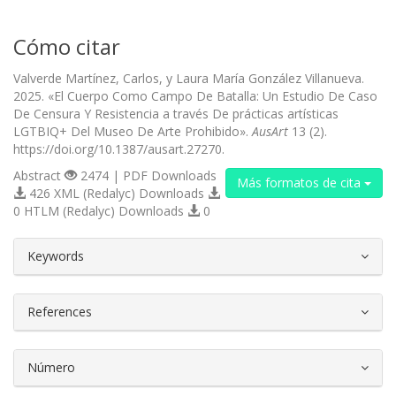
Cómo citar
Valverde Martínez, Carlos, y Laura María González Villanueva.
2025. «El Cuerpo Como Campo De Batalla: Un Estudio De Caso
De Censura Y Resistencia a través De prácticas artísticas
LGTBIQ+ Del Museo De Arte Prohibido».
AusArt
13 (2).
https://doi.org/10.1387/ausart.27270.
Abstract
2474 | PDF Downloads
Más formatos de cita
426 XML (Redalyc) Downloads
0 HTLM (Redalyc) Downloads
0
##plugins.themes.bootstrap3.article.d
Keywords
References
Número