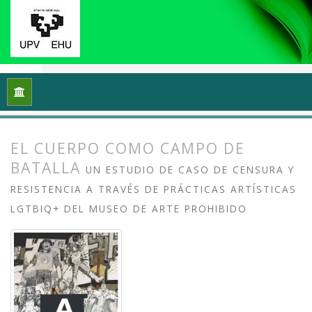
Inicio
Archivos
Vol. 13 Núm. 2 (2025): Arte crítico y esfera p
EL CUERPO COMO CAMPO DE
BATALLA
UN ESTUDIO DE CASO DE CENSURA Y
RESISTENCIA A TRAVÉS DE PRÁCTICAS ARTÍSTICAS
LGTBIQ+ DEL MUSEO DE ARTE PROHIBIDO
##plugins.themes.bootstrap3.article.
##plugins.themes.bootstrap3.article.