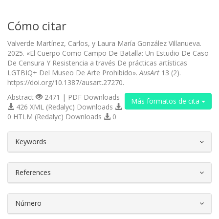
Cómo citar
Valverde Martínez, Carlos, y Laura María González Villanueva.
2025. «El Cuerpo Como Campo De Batalla: Un Estudio De Caso
De Censura Y Resistencia a través De prácticas artísticas
LGTBIQ+ Del Museo De Arte Prohibido».
AusArt
13 (2).
https://doi.org/10.1387/ausart.27270.
Abstract
2471 | PDF Downloads
Más formatos de cita
426 XML (Redalyc) Downloads
0 HTLM (Redalyc) Downloads
0
##plugins.themes.bootstrap3.article.d
Keywords
References
Número