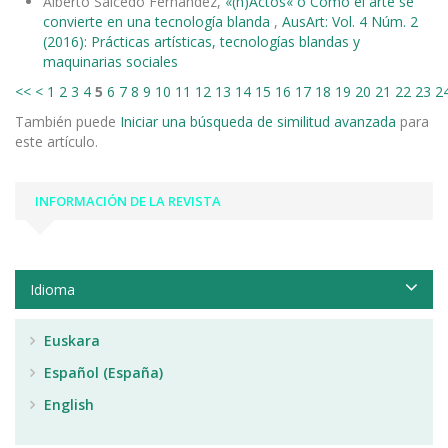
Alberto Salcedo Fernández,
«(h)Actos« o Cómo el arte se
convierte en una tecnología blanda
,
AusArt: Vol. 4 Núm. 2
(2016): Prácticas artísticas, tecnologías blandas y
maquinarias sociales
<<
<
1
2
3
4
5
6
7
8
9
10
11
12
13
14
15
16
17
18
19
20
21
22
23
2
También puede
Iniciar una búsqueda de similitud avanzada
para
este artículo.
INFORMACIÓN DE LA REVISTA
Idioma
Euskara
Español (España)
English