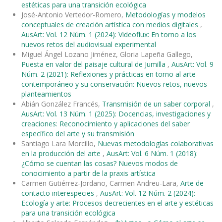
estéticas para una transición ecológica
José-Antonio Vertedor-Romero,
Metodologías y modelos
conceptuales de creación artística con medios digitales
,
AusArt: Vol. 12 Núm. 1 (2024): Videoflux: En torno a los
nuevos retos del audiovisual experimental
Miguel Ángel Lozano Jiménez, Gloria Lapeña Gallego,
Puesta en valor del paisaje cultural de Jumilla
,
AusArt: Vol. 9
Núm. 2 (2021): Reflexiones y prácticas en torno al arte
contemporáneo y su conservación: Nuevos retos, nuevos
planteamientos
Abián González Francés,
Transmisión de un saber corporal
,
AusArt: Vol. 13 Núm. 1 (2025): Docencias, investigaciones y
creaciones: Reconocimiento y aplicaciones del saber
específico del arte y su transmisión
Santiago Lara Morcillo,
Nuevas metodologías colaborativas
en la producción del arte
,
AusArt: Vol. 6 Núm. 1 (2018):
¿Cómo se cuentan las cosas? Nuevos modos de
conocimiento a partir de la praxis artística
Carmen Gutiérrez-Jordano, Carmen Andreu-Lara,
Arte de
contacto interespecies
,
AusArt: Vol. 12 Núm. 2 (2024):
Ecología y arte: Procesos decrecientes en el arte y estéticas
para una transición ecológica