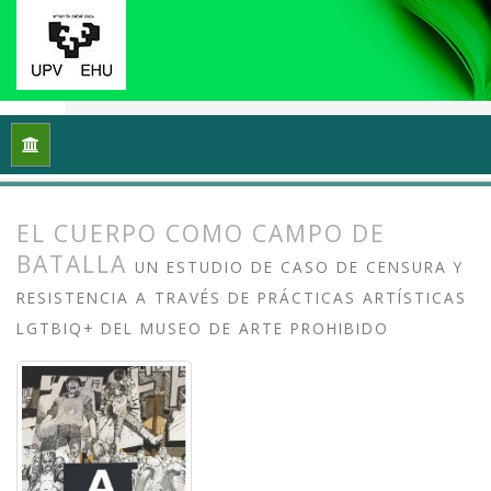
Inicio
Archivos
Vol. 13 Núm. 2 (2025): Arte crítico y esfera p
EL CUERPO COMO CAMPO DE
BATALLA
UN ESTUDIO DE CASO DE CENSURA Y
RESISTENCIA A TRAVÉS DE PRÁCTICAS ARTÍSTICAS
LGTBIQ+ DEL MUSEO DE ARTE PROHIBIDO
##plugins.themes.bootstrap3.article.
##plugins.themes.bootstrap3.article.