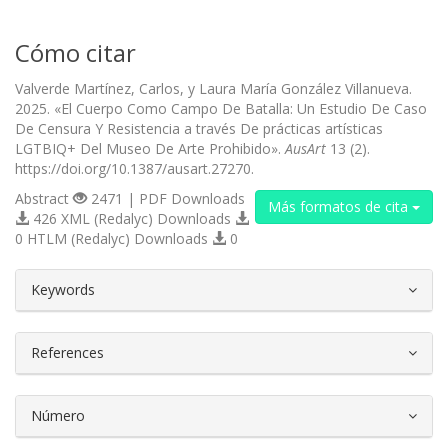
Cómo citar
Valverde Martínez, Carlos, y Laura María González Villanueva.
2025. «El Cuerpo Como Campo De Batalla: Un Estudio De Caso
De Censura Y Resistencia a través De prácticas artísticas
LGTBIQ+ Del Museo De Arte Prohibido».
AusArt
13 (2).
https://doi.org/10.1387/ausart.27270.
Abstract
2471 | PDF Downloads
Más formatos de cita
426 XML (Redalyc) Downloads
0 HTLM (Redalyc) Downloads
0
##plugins.themes.bootstrap3.article.d
Keywords
References
Número