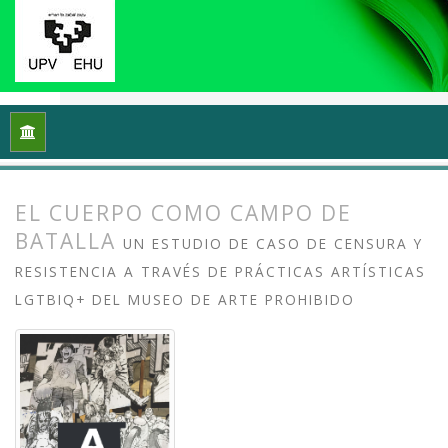
Inicio
Archivos
Vol. 13 Núm. 2 (2025): Arte crítico y esfera p
EL CUERPO COMO CAMPO DE
BATALLA
UN ESTUDIO DE CASO DE CENSURA Y
RESISTENCIA A TRAVÉS DE PRÁCTICAS ARTÍSTICAS
LGTBIQ+ DEL MUSEO DE ARTE PROHIBIDO
##plugins.themes.bootstrap3.article.
##plugins.themes.bootstrap3.article.