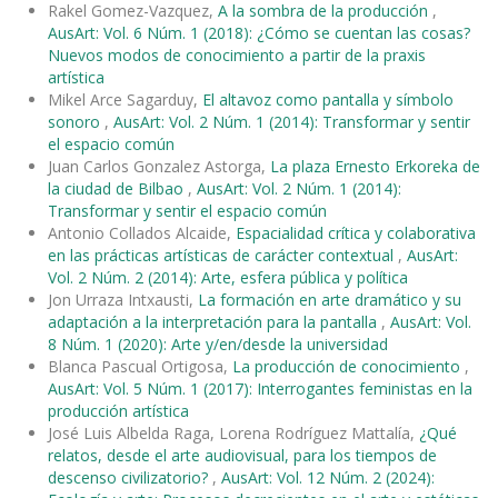
Rakel Gomez-Vazquez,
A la sombra de la producción
,
AusArt: Vol. 6 Núm. 1 (2018): ¿Cómo se cuentan las cosas?
Nuevos modos de conocimiento a partir de la praxis
artística
Mikel Arce Sagarduy,
El altavoz como pantalla y símbolo
sonoro
,
AusArt: Vol. 2 Núm. 1 (2014): Transformar y sentir
el espacio común
Juan Carlos Gonzalez Astorga,
La plaza Ernesto Erkoreka de
la ciudad de Bilbao
,
AusArt: Vol. 2 Núm. 1 (2014):
Transformar y sentir el espacio común
Antonio Collados Alcaide,
Espacialidad crítica y colaborativa
en las prácticas artísticas de carácter contextual
,
AusArt:
Vol. 2 Núm. 2 (2014): Arte, esfera pública y política
Jon Urraza Intxausti,
La formación en arte dramático y su
adaptación a la interpretación para la pantalla
,
AusArt: Vol.
8 Núm. 1 (2020): Arte y/en/desde la universidad
Blanca Pascual Ortigosa,
La producción de conocimiento
,
AusArt: Vol. 5 Núm. 1 (2017): Interrogantes feministas en la
producción artística
José Luis Albelda Raga, Lorena Rodríguez Mattalía,
¿Qué
relatos, desde el arte audiovisual, para los tiempos de
descenso civilizatorio?
,
AusArt: Vol. 12 Núm. 2 (2024):