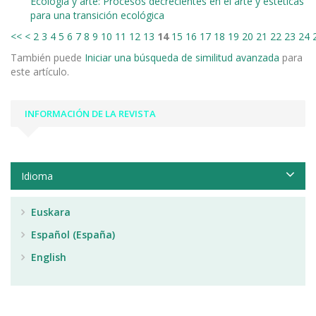
Ecología y arte: Procesos decrecientes en el arte y estéticas
para una transición ecológica
<<
<
2
3
4
5
6
7
8
9
10
11
12
13
14
15
16
17
18
19
20
21
22
23
24
También puede
Iniciar una búsqueda de similitud avanzada
para
este artículo.
INFORMACIÓN DE LA REVISTA
Idioma
Euskara
Español (España)
English