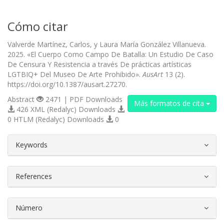
Cómo citar
Valverde Martínez, Carlos, y Laura María González Villanueva.
2025. «El Cuerpo Como Campo De Batalla: Un Estudio De Caso
De Censura Y Resistencia a través De prácticas artísticas
LGTBIQ+ Del Museo De Arte Prohibido».
AusArt
13 (2).
https://doi.org/10.1387/ausart.27270.
Abstract
2471 | PDF Downloads
Más formatos de cita
426 XML (Redalyc) Downloads
0 HTLM (Redalyc) Downloads
0
##plugins.themes.bootstrap3.article.d
Keywords
References
Número