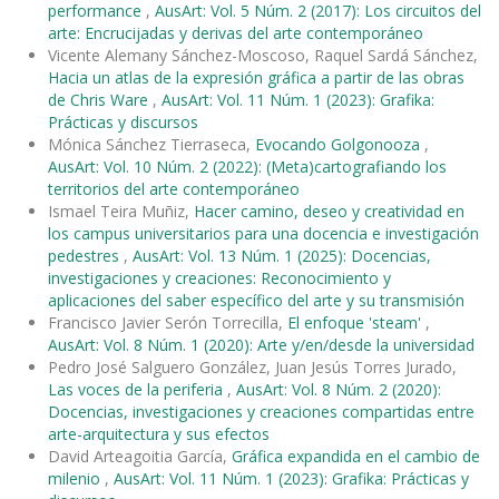
performance
,
AusArt: Vol. 5 Núm. 2 (2017): Los circuitos del
arte: Encrucijadas y derivas del arte contemporáneo
Vicente Alemany Sánchez-Moscoso, Raquel Sardá Sánchez,
Hacia un atlas de la expresión gráfica a partir de las obras
de Chris Ware
,
AusArt: Vol. 11 Núm. 1 (2023): Grafika:
Prácticas y discursos
Mónica Sánchez Tierraseca,
Evocando Golgonooza
,
AusArt: Vol. 10 Núm. 2 (2022): (Meta)cartografiando los
territorios del arte contemporáneo
Ismael Teira Muñiz,
Hacer camino, deseo y creatividad en
los campus universitarios para una docencia e investigación
pedestres
,
AusArt: Vol. 13 Núm. 1 (2025): Docencias,
investigaciones y creaciones: Reconocimiento y
aplicaciones del saber específico del arte y su transmisión
Francisco Javier Serón Torrecilla,
El enfoque 'steam'
,
AusArt: Vol. 8 Núm. 1 (2020): Arte y/en/desde la universidad
Pedro José Salguero González, Juan Jesús Torres Jurado,
Las voces de la periferia
,
AusArt: Vol. 8 Núm. 2 (2020):
Docencias, investigaciones y creaciones compartidas entre
arte-arquitectura y sus efectos
David Arteagoitia García,
Gráfica expandida en el cambio de
milenio
,
AusArt: Vol. 11 Núm. 1 (2023): Grafika: Prácticas y