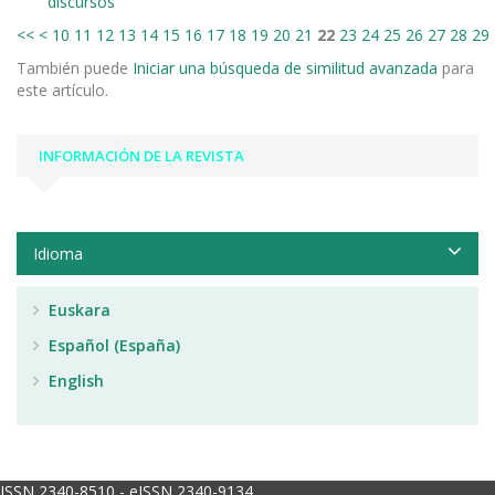
discursos
<<
<
10
11
12
13
14
15
16
17
18
19
20
21
22
23
24
25
26
27
28
29
También puede
Iniciar una búsqueda de similitud avanzada
para
este artículo.
INFORMACIÓN DE LA REVISTA
Idioma
Euskara
Español (España)
English
ISSN 2340-8510 - eISSN 2340-9134