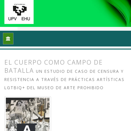
Inicio
Archivos
Vol. 13 Núm. 2 (2025): Arte crítico y esfera p
EL CUERPO COMO CAMPO DE
BATALLA
UN ESTUDIO DE CASO DE CENSURA Y
RESISTENCIA A TRAVÉS DE PRÁCTICAS ARTÍSTICAS
LGTBIQ+ DEL MUSEO DE ARTE PROHIBIDO
##plugins.themes.bootstrap3.article.
##plugins.themes.bootstrap3.article.