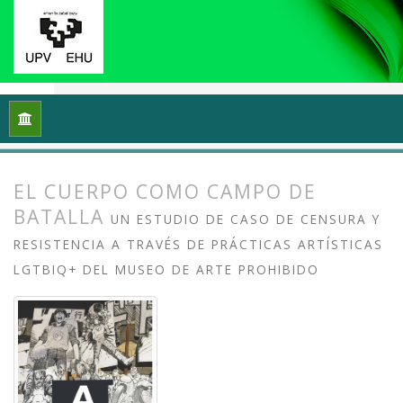
Inicio
Archivos
Vol. 13 Núm. 2 (2025): Arte crítico y esfera p
EL CUERPO COMO CAMPO DE
BATALLA
UN ESTUDIO DE CASO DE CENSURA Y
RESISTENCIA A TRAVÉS DE PRÁCTICAS ARTÍSTICAS
LGTBIQ+ DEL MUSEO DE ARTE PROHIBIDO
##plugins.themes.bootstrap3.article.
##plugins.themes.bootstrap3.article.