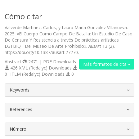
Cómo citar
Valverde Martínez, Carlos, y Laura María González Villanueva.
2025. «El Cuerpo Como Campo De Batalla: Un Estudio De Caso
De Censura Y Resistencia a través De prácticas artísticas
LGTBIQ+ Del Museo De Arte Prohibido».
AusArt
13 (2).
https://doi.org/10.1387/ausart.27270.
Abstract
2471 | PDF Downloads
Más formatos de cita
426 XML (Redalyc) Downloads
0 HTLM (Redalyc) Downloads
0
##plugins.themes.bootstrap3.article.d
Keywords
References
Número