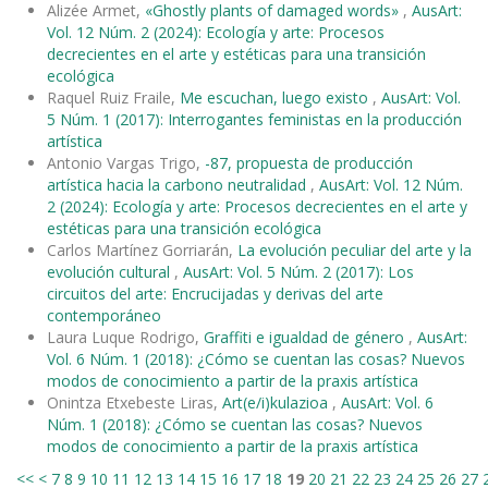
Alizée Armet,
«Ghostly plants of damaged words»
,
AusArt:
Vol. 12 Núm. 2 (2024): Ecología y arte: Procesos
decrecientes en el arte y estéticas para una transición
ecológica
Raquel Ruiz Fraile,
Me escuchan, luego existo
,
AusArt: Vol.
5 Núm. 1 (2017): Interrogantes feministas en la producción
artística
Antonio Vargas Trigo,
-87, propuesta de producción
artística hacia la carbono neutralidad
,
AusArt: Vol. 12 Núm.
2 (2024): Ecología y arte: Procesos decrecientes en el arte y
estéticas para una transición ecológica
Carlos Martínez Gorriarán,
La evolución peculiar del arte y la
evolución cultural
,
AusArt: Vol. 5 Núm. 2 (2017): Los
circuitos del arte: Encrucijadas y derivas del arte
contemporáneo
Laura Luque Rodrigo,
Graffiti e igualdad de género
,
AusArt:
Vol. 6 Núm. 1 (2018): ¿Cómo se cuentan las cosas? Nuevos
modos de conocimiento a partir de la praxis artística
Onintza Etxebeste Liras,
Art(e/i)kulazioa
,
AusArt: Vol. 6
Núm. 1 (2018): ¿Cómo se cuentan las cosas? Nuevos
modos de conocimiento a partir de la praxis artística
<<
<
7
8
9
10
11
12
13
14
15
16
17
18
19
20
21
22
23
24
25
26
27