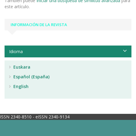
También puede
Iniciar una búsqueda de similitud avanzada
para
este artículo.
INFORMACIÓN DE LA REVISTA
Idioma
Euskara
Español (España)
English
ISSN 2340-8510 - eISSN 2340-9134