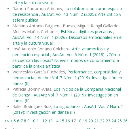
arte y la cultura visual
Ramon Parramon Arimany,
La colaboración como espacio
de resistencia
,
AusArt: Vol. 13 Núm. 2 (2025): Arte crítico y
esfera pública
Mariano Antonio Báguena Bueso, Miguel Rangil Gallardo,
Moisés Mañas Carbonell,
Estéticas digitales precarias
,
AusArt: Vol. 14 Núm. 1 (2026): Discursos emocionales en el
arte y la cultura visual
José Antonio Soriano Colchero,
Arte, anamorfosis y
percepción espacial
,
AusArt: Vol. 6 Núm. 1 (2018): ¿Cómo
se cuentan las cosas? Nuevos modos de conocimiento a
partir de la praxis artística
Wenceslao García Puchades,
Performance, corporalidad y
democracia
,
AusArt: Vol. 7 Núm. 1 (2019): Investigación en
danza (II)
Patricia Bonnin-Arias,
Los inicios de la Compañía Nacional
de Danza
,
AusArt: Vol. 7 Núm. 1 (2019): Investigación en
danza (II)
Rakel Rodríguez Ruiz,
La signodanza
,
AusArt: Vol. 7 Núm. 1
(2019): Investigación en danza (II)
<<
<
5
6
7
8
9
10
11
12
13
14
15
16
17
18
19
20
21
22
23
24
25
26