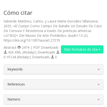
Cómo citar
Valverde Martínez, Carlos, y Laura María González Villanueva.
2025. «El Cuerpo Como Campo De Batalla: Un Estudio De Caso
De Censura Y Resistencia a través De prácticas artísticas
LGTBIQ+ Del Museo De Arte Prohibido».
AusArt
13 (2).
https://doi.org/10.1387/ausart.27270.
Abstract
2474 | PDF Downloads
Más formatos de cita
426 XML (Redalyc) Downloads
0 HTLM (Redalyc) Downloads
0
##plugins.themes.bootstrap3.article.d
Keywords
References
Número