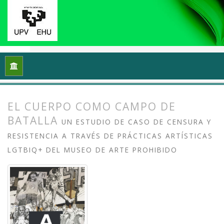
Inicio
Archivos
Vol. 13 Núm. 2 (2025): Arte crítico y esfera p
EL CUERPO COMO CAMPO DE
BATALLA
UN ESTUDIO DE CASO DE CENSURA Y
RESISTENCIA A TRAVÉS DE PRÁCTICAS ARTÍSTICAS
LGTBIQ+ DEL MUSEO DE ARTE PROHIBIDO
##plugins.themes.bootstrap3.article.
##plugins.themes.bootstrap3.article.