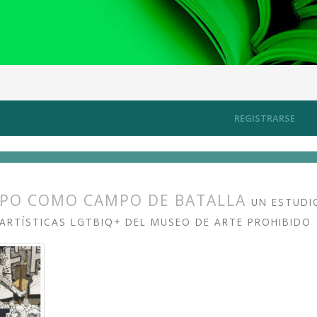
ico y esfera pública
Artículos
REGISTRARSE
RPO COMO CAMPO DE BATALLA
UN ESTUDI
ARTÍSTICAS LGTBIQ+ DEL MUSEO DE ARTE PROHIBIDO
s.themes.bootstrap3.article.main##
s.themes.bootstrap3.article.sidebar##