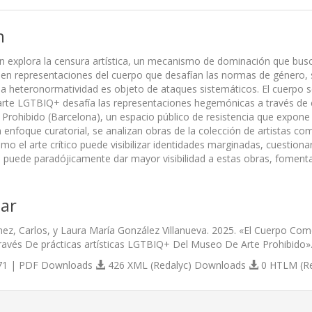
n
ón explora la censura artística, un mecanismo de dominación que busc
en representaciones del cuerpo que desafían las normas de género, se
a heteronormatividad es objeto de ataques sistemáticos. El cuerpo s
 arte LGTBIQ+ desafía las representaciones hegemónicas a través de 
Prohibido (Barcelona), un espacio público de resistencia que expo
n enfoque curatorial, se analizan obras de la colección de artistas c
mo el arte crítico puede visibilizar identidades marginadas, cuestion
r, puede paradójicamente dar mayor visibilidad a estas obras, fomenta
ar
nez, Carlos, y Laura María González Villanueva. 2025. «El Cuerpo C
través De prácticas artísticas LGTBIQ+ Del Museo De Arte Prohibido»
1 | PDF Downloads
426 XML (Redalyc) Downloads
0 HTLM (R
s.themes.bootstrap3.article.details##