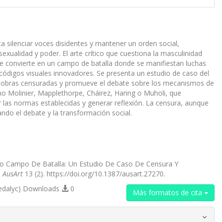
a silenciar voces disidentes y mantener un orden social,
xualidad y poder. El arte crítico que cuestiona la masculinidad
e convierte en un campo de batalla donde se manifiestan luchas
códigos visuales innovadores. Se presenta un estudio de caso del
ne obras censuradas y promueve el debate sobre los mecanismos de
omo Molinier, Mapplethorpe, Cháirez, Haring o Muholi, que
ar las normas establecidas y generar reflexión. La censura, aunque
ndo el debate y la transformación social.
omo Campo De Batalla: Un Estudio De Caso De Censura Y
.
AusArt
13 (2). https://doi.org/10.1387/ausart.27270.
edalyc) Downloads
0
Más formatos de cita