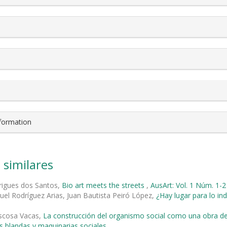
nformation
 similares
rigues dos Santos,
Bio art meets the streets
,
AusArt: Vol. 1 Núm. 1-2
el Rodríguez Arias, Juan Bautista Peiró López,
¿Hay lugar para lo i
ascosa Vacas,
La construcción del organismo social como una obra d
s blandas y maquinarias sociales