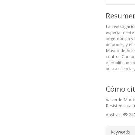
Resume
La investigaci
especialmente 
hegemónica y l
de poder, y el
Museo de Arte 
control. Con u
ejemplifican có
busca silencia
Cómo cit
Valverde Martí
Resistencia a 
Abstract
247
##plugin
Keywords