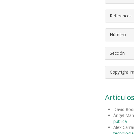
References
Número
Sección
Copyright I
Artículos
David Rod
Ángel Manu
pública
Alex Carr
tecnología