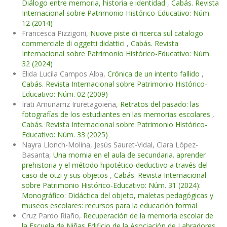
Diálogo entre memoria, historia e identidad
,
Cabás. Revista
Internacional sobre Patrimonio Histórico-Educativo: Núm.
12 (2014)
Francesca Pizzigoni,
Nuove piste di ricerca sul catalogo
commerciale di oggetti didattici
,
Cabás. Revista
Internacional sobre Patrimonio Histórico-Educativo: Núm.
32 (2024)
Elida Lucila Campos Alba,
Crónica de un intento fallido
,
Cabás. Revista Internacional sobre Patrimonio Histórico-
Educativo: Núm. 02 (2009)
Irati Amunarriz Iruretagoiena,
Retratos del pasado: las
fotografías de los estudiantes en las memorias escolares
,
Cabás. Revista Internacional sobre Patrimonio Histórico-
Educativo: Núm. 33 (2025)
Nayra Llonch-Molina, Jesús Sauret-Vidal, Clara López-
Basanta,
Una momia en el aula de secundaria. aprender
prehistoria y el método hipotético-deductivo a través del
caso de ötzi y sus objetos
,
Cabás. Revista Internacional
sobre Patrimonio Histórico-Educativo: Núm. 31 (2024):
Monográfico: Didáctica del objeto, maletas pedagógicas y
museos escolares: recursos para la educación formal
Cruz Pardo Riaño,
Recuperación de la memoria escolar de
la Escuela de Niñas Edificio de la Asociación de Labradores