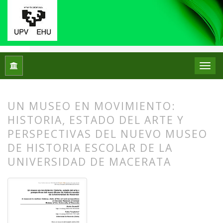
Inicio
Archivos
Núm. 28 (2022): Número Monográfico: Los mu
UN MUSEO EN MOVIMIENTO:
HISTORIA, ESTADO DEL ARTE Y
PERSPECTIVAS DEL NUEVO MUSEO
DE HISTORIA ESCOLAR DE LA
UNIVERSIDAD DE MACERATA
##plugins.themes.bootstrap3.article.
##plugins.themes.bootstrap3.article.