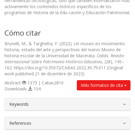
herramientas tecnológicas, sino que también internalizaron más
activamente los contenidos teóricos específicos de los
programas de Historia de la Edu-cación y Educación Patrimonial.
Cómo citar
Brunelli, M., & Targhetta, F. (2022). Un museo en movimiento:
historia, estado del arte y perspectivas del nuevo Museo de
historia escolar de la Universidad de Macerata.
Cabás. Revista
Internacional Sobre Patrimonio Histórico-Educativo
, (28), 145–
162. https://doi.org/10.35072/CABAS.2022.30.79.011 (Original
work published 21 de diciembre de 2023)
Abstract
1373 | Cabas2810
Más formatos de cita
Downloads
154
##plugins.themes.bootstrap3.article.d
Keywords
References