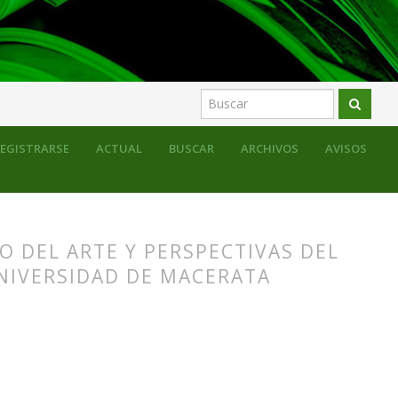
 actividades formativas
Monográfico
EGISTRARSE
ACTUAL
BUSCAR
ARCHIVOS
AVISOS
O DEL ARTE Y PERSPECTIVAS DEL
NIVERSIDAD DE MACERATA