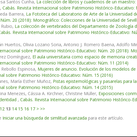
esa Santos Cunha,
La colección de libros y cuadernos de un maestro: 
,
Cabás. Revista Internacional sobre Patrimonio Histórico-Educativo:
jeda Barrera,
La Fototeca del Laboratorio de Arte de la Universidad d
 Núm. 20 (2018): Monográfico: Colecciones de la Universidad de Sevil
o Rubio,
La colección de vertebrados del Departamento de Zoología de
Cabás. Revista Internacional sobre Patrimonio Histórico-Educativo: N
án Huertos, Olivia Lozano Soria, Antonio J. Romero Baena, Adolfo Mi
ternacional sobre Patrimonio Histórico-Educativo: Núm. 20 (2018): Mon
arez Domínguez,
El aula universitaria como espacio de memoria creat
ternacional sobre Patrimonio Histórico-Educativo: Núm. 11 (2014)
 Rebollo Espinosa,
Mujeres de anuncio. Evolución de los modelos de 
nal sobre Patrimonio Histórico-Educativo: Núm. 15 (2016)
Funes, María Esther Muñoz,
Pistas epistemológicas y pasarelas para l
nal sobre Patrimonio Histórico-Educativo: Núm. 14 (2015)
tina Menezes, Cássia A. Kirchner, Christine Müller,
Exposiciones conme
 identidad
,
Cabás. Revista Internacional sobre Patrimonio Histórico-E
12
13
14
15
16
17
>
>>
e
Iniciar una búsqueda de similitud avanzada
para este artículo.