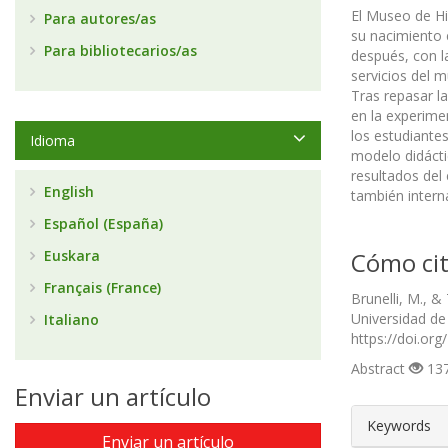
El Museo de His
Para autores/as
su nacimiento e
Para bibliotecarios/as
después, con l
servicios del 
Tras repasar la
en la experime
los estudiantes
Idioma
modelo didáctic
resultados del
English
también intern
Español (España)
Euskara
Cómo cit
Français (France)
Brunelli, M., &
Universidad d
Italiano
https://doi.or
Abstract
137
Enviar un artículo
##plugin
Keywords
Enviar un artículo