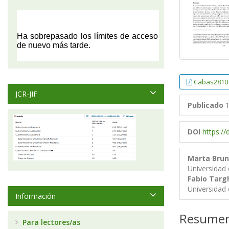
Cabas2810
JCR-JIF
Publicado
1
DOI
https:/
Marta Brune
Universidad
Fabio Targ
Universidad
Información
Resume
Para lectores/as