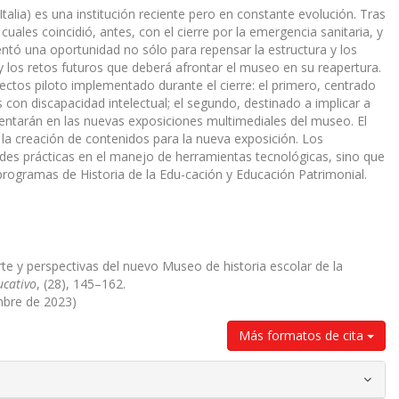
talia) es una institución reciente pero en constante evolución. Tras
ales coincidió, antes, con el cierre por la emergencia sanitaria, y
entó una oportunidad no sólo para repensar la estructura y los
y los retos futuros que deberá afrontar el museo en su reapertura.
yectos piloto implementado durante el cierre: el primero, centrado
 con discapacidad intelectual; el segundo, destinado a implicar a
ementarán en las nuevas exposiciones multimediales del museo. El
n la creación de contenidos para la nueva exposición. Los
des prácticas en el manejo de herramientas tecnológicas, sino que
programas de Historia de la Edu-cación y Educación Patrimonial.
rte y perspectivas del nuevo Museo de historia escolar de la
ucativo
, (28), 145–162.
mbre de 2023)
Más formatos de cita