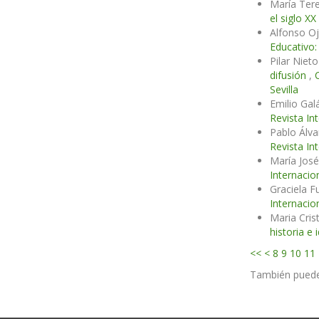
María Ter
el siglo XX
Alfonso O
Educativo:
Pilar Niet
difusión
,
Sevilla
Emilio Gal
Revista In
Pablo Álv
Revista In
María José
Internacio
Graciela 
Internacio
Maria Cris
historia e
<<
<
8
9
10
11
También pued