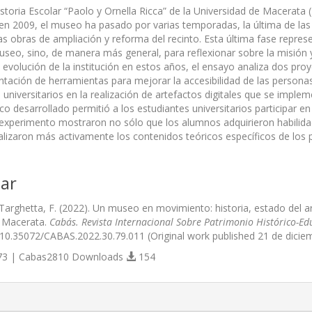
toria Escolar “Paolo y Ornella Ricca” de la Universidad de Macerata (I
n 2009, el museo ha pasado por varias temporadas, la última de las cu
as obras de ampliación y reforma del recinto. Esta última fase repres
museo, sino, de manera más general, para reflexionar sobre la misión 
 evolución de la institución en estos años, el ensayo analiza dos pro
ntación de herramientas para mejorar la accesibilidad de las personas
 universitarios en la realización de artefactos digitales que se impl
o desarrollado permitió a los estudiantes universitarios participar e
 experimento mostraron no sólo que los alumnos adquirieron habilida
alizaron más activamente los contenidos teóricos específicos de los 
ar
 Targhetta, F. (2022). Un museo en movimiento: historia, estado del a
e Macerata.
Cabás. Revista Internacional Sobre Patrimonio Histórico-Ed
g/10.35072/CABAS.2022.30.79.011 (Original work published 21 de dicie
3 | Cabas2810 Downloads
154
s.themes.bootstrap3.article.details##