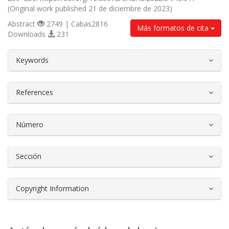
(Original work published 21 de diciembre de 2023)
Abstract
2749 | Cabas2816
Más formatos de cita
Downloads
231
##plugins.themes.bootstrap3.article.d
Keywords
References
Número
Sección
Copyright Information