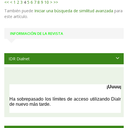
<<
<
1
2
3
4
5
6
7
8
9
10
>
>>
También puede
Iniciar una búsqueda de similitud avanzada
para
este artículo.
INFORMACIÓN DE LA REVISTA
IDR Dialnet