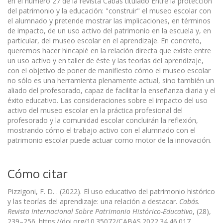
en el número 27 de la revista Cabás titulado Entre la protección
del patrimonio y la educación: "construir" el museo escolar con
el alumnado y pretende mostrar las implicaciones, en términos
de impacto, de un uso activo del patrimonio en la escuela y, en
particular, del museo escolar en el aprendizaje. En concreto,
queremos hacer hincapié en la relación directa que existe entre
un uso activo y en taller de éste y las teorías del aprendizaje,
con el objetivo de poner de manifiesto cómo el museo escolar
no sólo es una herramienta plenamente actual, sino también un
aliado del profesorado, capaz de facilitar la enseñanza diaria y el
éxito educativo. Las consideraciones sobre el impacto del uso
activo del museo escolar en la práctica profesional del
profesorado y la comunidad escolar concluirán la reflexión,
mostrando cómo el trabajo activo con el alumnado con el
patrimonio escolar puede actuar como motor de la innovación.
Cómo citar
Pizzigoni, F. D. . (2022). El uso educativo del patrimonio histórico
y las teorías del aprendizaje: una relación a destacar.
Cabás.
Revista Internacional Sobre Patrimonio Histórico-Educativo
, (28),
239–256. https://doi.org/10.35072/CABAS.2022.34.46.017