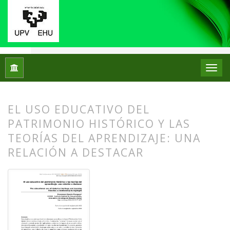
Inicio
Archivos
Núm. 28 (2022): Número Monográfico: Los mu
EL USO EDUCATIVO DEL
PATRIMONIO HISTÓRICO Y LAS
TEORÍAS DEL APRENDIZAJE: UNA
RELACIÓN A DESTACAR
##plugins.themes.bootstrap3.article.
##plugins.themes.bootstrap3.article.