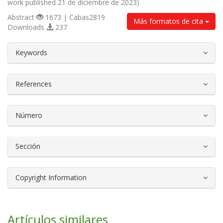
work published 21 de diciembre de 2023)
Abstract
1673 | Cabas2819
Más formatos de cita
Downloads
237
##plugins.themes.bootstrap3.article.d
Keywords
References
Número
Sección
Copyright Information
Artículos similares