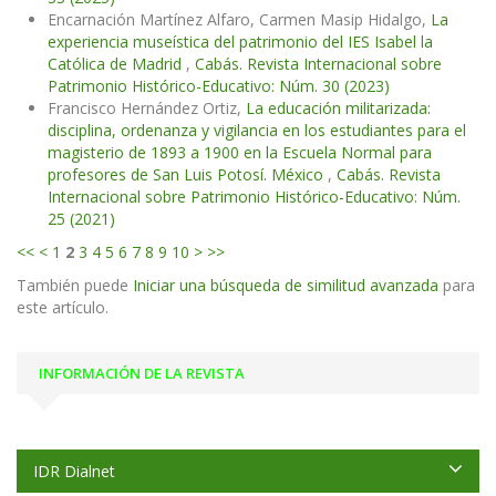
Encarnación Martínez Alfaro, Carmen Masip Hidalgo,
La
experiencia museística del patrimonio del IES Isabel la
Católica de Madrid
,
Cabás. Revista Internacional sobre
Patrimonio Histórico-Educativo: Núm. 30 (2023)
Francisco Hernández Ortiz,
La educación militarizada:
disciplina, ordenanza y vigilancia en los estudiantes para el
magisterio de 1893 a 1900 en la Escuela Normal para
profesores de San Luis Potosí. México
,
Cabás. Revista
Internacional sobre Patrimonio Histórico-Educativo: Núm.
25 (2021)
<<
<
1
2
3
4
5
6
7
8
9
10
>
>>
También puede
Iniciar una búsqueda de similitud avanzada
para
este artículo.
INFORMACIÓN DE LA REVISTA
IDR Dialnet