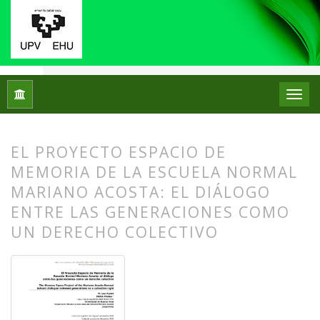
Inicio
Archivos
Núm. 28 (2022): Número Monográfico: Los mu
EL PROYECTO ESPACIO DE
MEMORIA DE LA ESCUELA NORMAL
MARIANO ACOSTA: EL DIÁLOGO
ENTRE LAS GENERACIONES COMO
UN DERECHO COLECTIVO
##plugins.themes.bootstrap3.article.
##plugins.themes.bootstrap3.article.