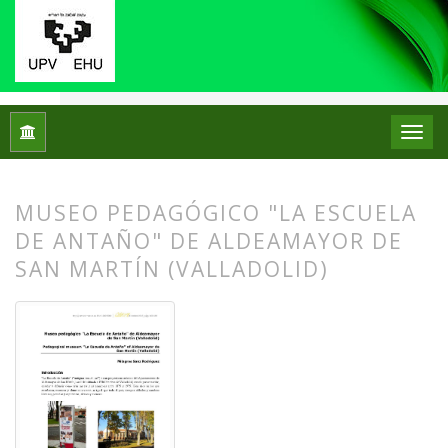
Inicio
Archivos
Núm. 18 (2017)
Centros de Patrimonio Hi
MUSEO PEDAGÓGICO "LA ESCUELA
DE ANTAÑO" DE ALDEAMAYOR DE
SAN MARTÍN (VALLADOLID)
##plugins.themes.bootstrap3.article.
##plugins.themes.bootstrap3.article.