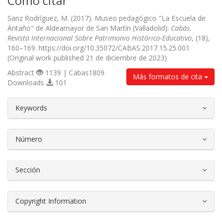
Cómo citar
Sanz Rodríguez, M. (2017). Museo pedagógico "La Escuela de
Antaño" de Aldeamayor de San Martín (Valladolid).
Cabás.
Revista Internacional Sobre Patrimonio Histórico-Educativo
, (18),
160–169. https://doi.org/10.35072/CABAS.2017.15.25.001
(Original work published 21 de diciembre de 2023)
Abstract
1139 | Cabas1809
Más formatos de cita
Downloads
101
##plugins.themes.bootstrap3.article.d
Keywords
Número
Sección
Copyright Information