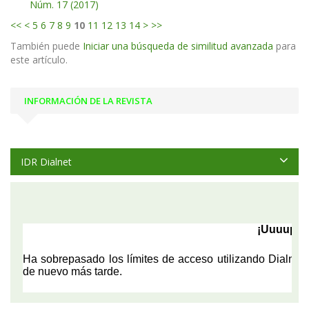
Núm. 17 (2017)
<<
<
5
6
7
8
9
10
11
12
13
14
>
>>
También puede
Iniciar una búsqueda de similitud avanzada
para
este artículo.
INFORMACIÓN DE LA REVISTA
IDR Dialnet