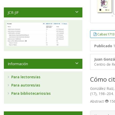
JCR-JIF
Cabas1713
Publicado
1
Juan Gonzá
Información
Centro de Re
Para lectores/as
Cómo cit
Para autores/as
González Ruiz, 
Para bibliotecarios/as
(17), 198–204.
Abstract
156
##plugin