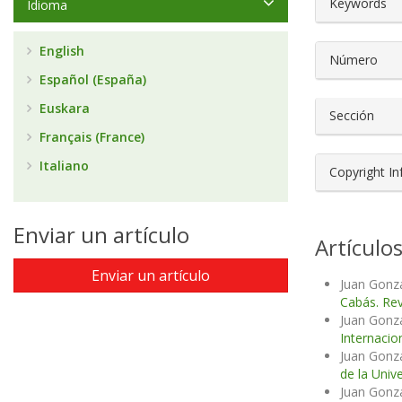
Keywords
Idioma
English
Número
Español (España)
Euskara
Sección
Français (France)
Italiano
Copyright I
Enviar un artículo
Artículo
Enviar un artículo
Juan Gonzá
Cabás. Rev
Juan Gonzá
Internacio
Juan Gonzá
de la Unive
Juan Gonzá