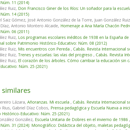
 Núm. 11 (2014)
lez Ruiz,
Don Francisco Giner de los Ríos: Un soñador para la escue
 Núm. 14 (2015)
l Saiz Gómez, José Antonio González de la Torre, Juan González Rui
 Díaz, Antonio Montero Alcaide,
Homenaje a Ana María Chacón Ped
 Núm. 06 (2011)
lez Ruiz,
Los programas escolares inéditos de 1938 en la España de
nal sobre Patrimonio Histórico-Educativo: Núm. 08 (2012)
lez Ruiz,
Mis encuentros con Pereda
,
Cabás. Revista Internacional 
lez Ruiz,
Trenes y escuelas: las vías del progreso
,
Cabás. Revista In
lez Ruiz,
El corazón de los árboles. Cómo cambiar la educación sin c
Educativo: Núm. 25 (2021)
 similares
ereiro Lázara,
Añoranzas. Mi escuela
,
Cabás. Revista Internacional 
ó Rius, Gabriel Díaz Cobos,
Prensa pedagógica y Escuela Nueva a inicio
 Histórico-Educativo: Núm. 25 (2021)
onzález González,
Escuela Unitaria de Dobres en el invierno de 1986
 Núm. 31 (2024): Monográfico: Didáctica del objeto, maletas pedagóg