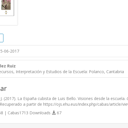
5-06-2017
lez Ruiz
cursos, Interpretación y Estudios de la Escuela: Polanco, Cantabria
ar
J. (2017). La España cubista de Luis Bello. Visiones desde la escuela.
 Recuperado a partir de https://ojs.ehu.eus/index.php/cabas/article/v
8 | Cabas1713 Downloads
67
s.themes.bootstrap3.article.details##