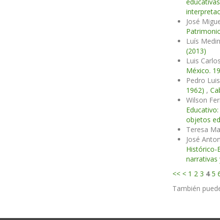
educativa
interpreta
José Migu
Patrimonio
Luís Medi
(2013)
Luis Carl
México. 1
Pedro Luis
1962)
,
Cab
Wilson Fer
Educativo:
objetos ed
Teresa Mar
José Anton
Histórico-
narrativas
<<
<
1
2
3
4
5
También pued