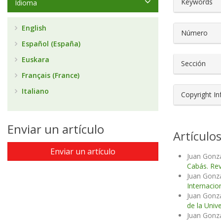
Keywords
Idioma
English
Número
Español (España)
Euskara
Sección
Français (France)
Italiano
Copyright I
Enviar un artículo
Artículo
Enviar un artículo
Juan Gonzá
Cabás. Rev
Juan Gonzá
Internacio
Juan Gonzá
de la Unive
Juan Gonzá