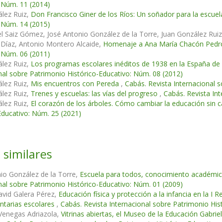
 Núm. 11 (2014)
lez Ruiz,
Don Francisco Giner de los Ríos: Un soñador para la escue
 Núm. 14 (2015)
l Saiz Gómez, José Antonio González de la Torre, Juan González Rui
 Díaz, Antonio Montero Alcaide,
Homenaje a Ana María Chacón Ped
 Núm. 06 (2011)
lez Ruiz,
Los programas escolares inéditos de 1938 en la España de
nal sobre Patrimonio Histórico-Educativo: Núm. 08 (2012)
lez Ruiz,
Mis encuentros con Pereda
,
Cabás. Revista Internacional 
lez Ruiz,
Trenes y escuelas: las vías del progreso
,
Cabás. Revista In
lez Ruiz,
El corazón de los árboles. Cómo cambiar la educación sin c
Educativo: Núm. 25 (2021)
 similares
io González de la Torre,
Escuela para todos, conocimiento académic
nal sobre Patrimonio Histórico-Educativo: Núm. 01 (2009)
avid Galera Pérez,
Educación física y protección a la infancia en la I 
tarias escolares
,
Cabás. Revista Internacional sobre Patrimonio His
Venegas Adriazola,
Vitrinas abiertas, el Museo de la Educación Gabri