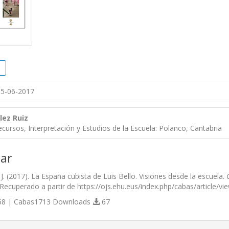
5-06-2017
lez Ruiz
cursos, Interpretación y Estudios de la Escuela: Polanco, Cantabria
ar
J. (2017). La España cubista de Luis Bello. Visiones desde la escuela.
 Recuperado a partir de https://ojs.ehu.eus/index.php/cabas/article/v
8 | Cabas1713 Downloads
67
s.themes.bootstrap3.article.details##