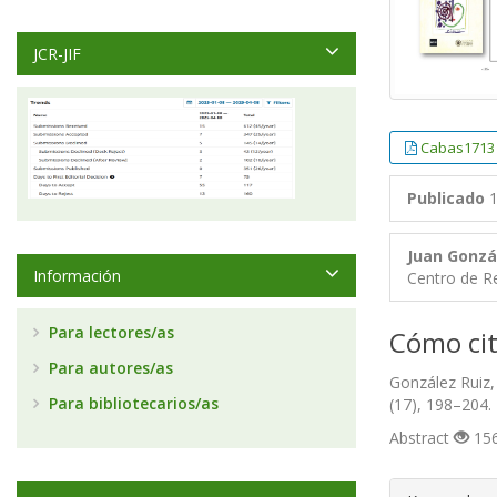
JCR-JIF
Cabas1713
Publicado
1
Juan Gonzá
Información
Centro de Re
Para lectores/as
Cómo cit
Para autores/as
González Ruiz, 
Para bibliotecarios/as
(17), 198–204.
Abstract
156
##plugin