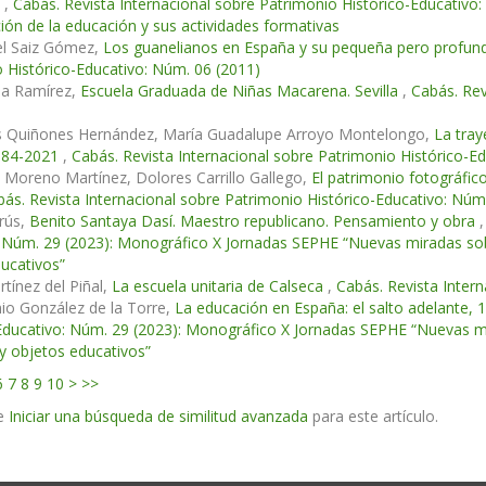
s
,
Cabás. Revista Internacional sobre Patrimonio Histórico-Educativ
ción de la educación y sus actividades formativas
el Saiz Gómez,
Los guanelianos en España y su pequeña pero profund
 Histórico-Educativo: Núm. 06 (2011)
na Ramírez,
Escuela Graduada de Niñas Macarena. Sevilla
,
Cabás. Rev
os Quiñones Hernández, María Guadalupe Arroyo Montelongo,
La tray
984-2021
,
Cabás. Revista Internacional sobre Patrimonio Histórico-E
 Moreno Martínez, Dolores Carrillo Gallego,
El patrimonio fotográfico
ás. Revista Internacional sobre Patrimonio Histórico-Educativo: Núm
rús,
Benito Santaya Dasí. Maestro republicano. Pensamiento y obra
 Núm. 29 (2023): Monográfico X Jornadas SEPHE “Nuevas miradas sobre
ucativos”
tínez del Piñal,
La escuela unitaria de Calseca
,
Cabás. Revista Inter
io González de la Torre,
La educación en España: el salto adelante,
Educativo: Núm. 29 (2023): Monográfico X Jornadas SEPHE “Nuevas mir
 y objetos educativos”
6
7
8
9
10
>
>>
e
Iniciar una búsqueda de similitud avanzada
para este artículo.