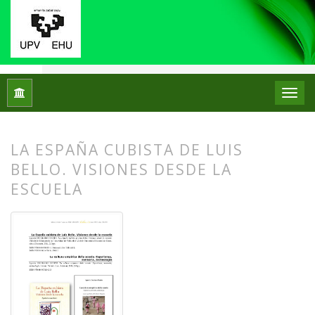
Inicio
Archivos
Núm. 17 (2017)
Reseñas bibliográficas
LA ESPAÑA CUBISTA DE LUIS
BELLO. VISIONES DESDE LA
ESCUELA
##plugins.themes.bootstrap3.article.
##plugins.themes.bootstrap3.article.