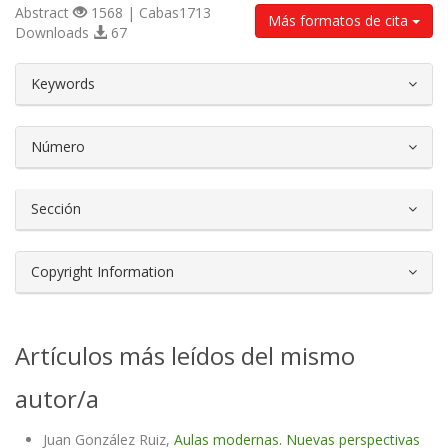
Abstract
1568 | Cabas1713
Más formatos de cita
Downloads
67
##plugins.themes.bootstrap3.article.d
Keywords
Número
Sección
Copyright Information
Artículos más leídos del mismo
autor/a
Juan González Ruiz,
Aulas modernas. Nuevas perspectivas