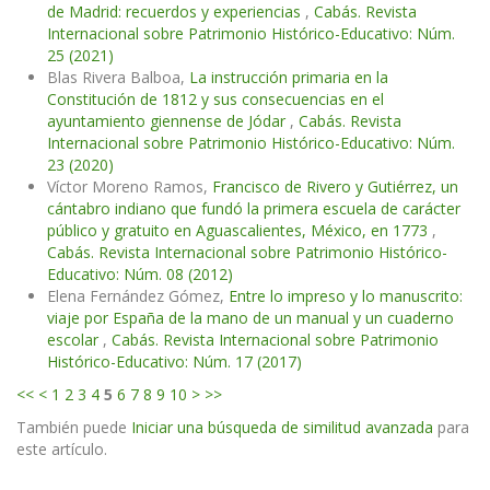
de Madrid: recuerdos y experiencias
,
Cabás. Revista
Internacional sobre Patrimonio Histórico-Educativo: Núm.
25 (2021)
Blas Rivera Balboa,
La instrucción primaria en la
Constitución de 1812 y sus consecuencias en el
ayuntamiento giennense de Jódar
,
Cabás. Revista
Internacional sobre Patrimonio Histórico-Educativo: Núm.
23 (2020)
Víctor Moreno Ramos,
Francisco de Rivero y Gutiérrez, un
cántabro indiano que fundó la primera escuela de carácter
público y gratuito en Aguascalientes, México, en 1773
,
Cabás. Revista Internacional sobre Patrimonio Histórico-
Educativo: Núm. 08 (2012)
Elena Fernández Gómez,
Entre lo impreso y lo manuscrito:
viaje por España de la mano de un manual y un cuaderno
escolar
,
Cabás. Revista Internacional sobre Patrimonio
Histórico-Educativo: Núm. 17 (2017)
<<
<
1
2
3
4
5
6
7
8
9
10
>
>>
También puede
Iniciar una búsqueda de similitud avanzada
para
este artículo.